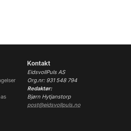
Kontakt
EidsvollPuls AS
gelser
Org.nr: 931 548 794
Redaktør:
mas
Bjørn Hytjanstorp
post@eidsvollpuls.no