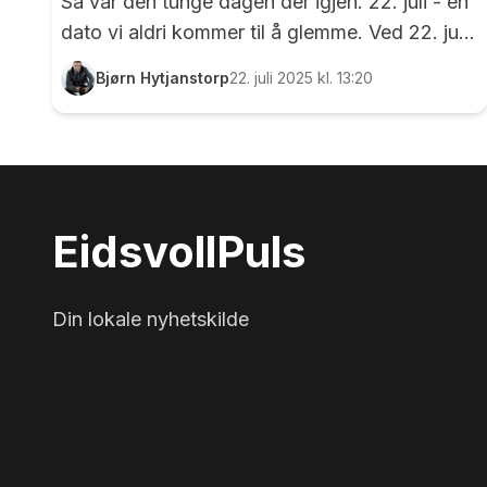
Så var den tunge dagen der igjen. 22. juli - en
dato vi aldri kommer til å glemme. Ved 22. juli-
monumentet på Eidsvoll Verk ble dagen
Bjørn Hytjanstorp
22. juli 2025 kl. 13:20
markert på en dempet og verdig måte.
Varaordfører Thomas Jacobsson holdt tale på
vegne av Eidsvoll kommune, mens Inger Elin
Dønnum Bjørnstad holdt tale på vegne av
Eidsvoll Arbeiderparti. Blomsterhav på
Eidsvoll
Puls
Eidsvolls plass foran Stortinget 28. juli 2011.
Foto: Bjørn Hytjanstorp
Din lokale nyhetskilde