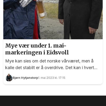
Mye vær under 1. mai-
markeringen i Eidsvoll
Mye kan sies om det norske vårværet, men å
kalle det stabilt er å overdrive. Det kan i hvert
fall EidsvollPuls underskrive på etter å ha tilbragt
Bjørn Hytjanstorp
1. mai 2023 kl. 17:15
noen timer utendørs der værgudene var usikre
på om det var høst, vinter eller vår.