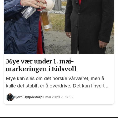
Mye vær under 1. mai-
markeringen i Eidsvoll
Mye kan sies om det norske vårværet, men å
kalle det stabilt er å overdrive. Det kan i hvert
fall EidsvollPuls underskrive på etter å ha tilbragt
Bjørn Hytjanstorp
1. mai 2023 kl. 17:15
noen timer utendørs der værgudene var usikre
på om det var høst, vinter eller vår.