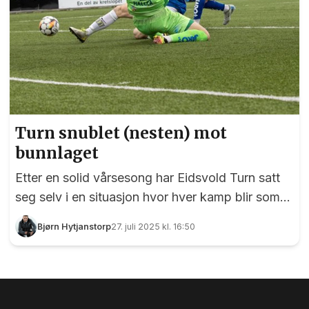
Turn snublet (nesten) mot
bunnlaget
Etter en solid vårsesong har Eidsvold Turn satt
seg selv i en situasjon hvor hver kamp blir som
en cupfinale. Med tre poeng i oppgjøret mot
Bjørn Hytjanstorp
27. juli 2025 kl. 16:50
bunnlaget Alta ville Turn ha skikkelig heng på
topplaget Strømmen, men utad er det ingen i
Turn-leieren som snakker om opprykk. Men
faktum er at blåtrøyene per dags dato befinner