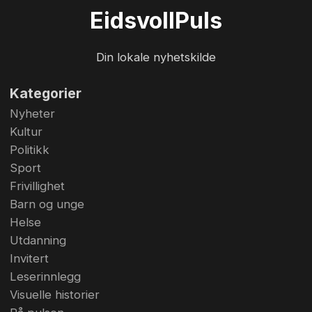
seg «helt der oppe» blant lagene som kjemper
Eidsvoll
Puls
om direkte opprykk. Og det som skjedde på
AKA Arena i Hønefoss dagen før var med på å
Din lokale nyhetskilde
gjøre premissene for kampen svært så lystige.
L...
Kategorier
Nyheter
Kultur
Politikk
Sport
Frivillighet
Barn og unge
Helse
Utdanning
Invitert
Leserinnlegg
Visuelle historier