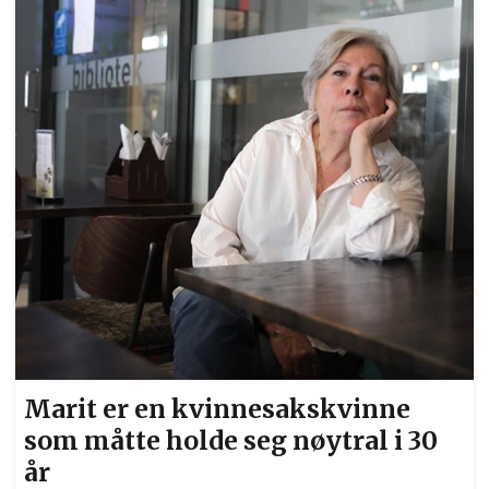
var to år. Så jeg vokste opp med Brannfjell,
sauer og Ekeberg skole. Da jeg gikk på
barneskolen var det 3000 sauer der det er
fotballbaner nå. Det var en fin oppvekst d...
Marit er en kvinnesakskvinne
som måtte holde seg nøytral i 30
år