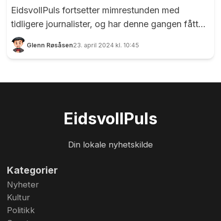
EidsvollPuls fortsetter mimrestunden med
tidligere journalister, og har denne gangen fått
tak i Marit Lunddal Løken (71). Hun var journalist
Glenn Røsåsen
23. april 2024 kl. 10:45
i Eidsvoll Ullensaker Blad fra 1990 til 2018, og er
et kjent fjes for de fleste i Eidsvoll. Etter at hun
ble pensjonist har hun blitt mer uttalt, men
meninger har hun alltid hatt. Marit Lunddal
Løken har vært journalist i Eidsvoll Ullensaker
Eidsvoll
Puls
Blad og har måttet være nøytral. Men sterke
meninger har alltid ligget under overflaten. Foto:
Din lokale nyhetskilde
Glenn Røsåsen
Kategorier
Nyheter
Kultur
Politikk