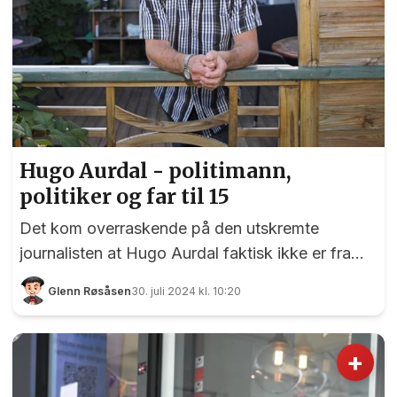
Hugo Aurdal - politimann,
politiker og far til 15
Det kom overraskende på den utskremte
journalisten at Hugo Aurdal faktisk ikke er fra
Eidsvoll. Han begynte som politimann i Oslo i
Glenn Røsåsen
30. juli 2024 kl. 10:20
1969, flyttet til Eidsvoll i 1980 og var politi her til
2004. Han er far til to barn, har adoptert ett og
har vært fosterfar for 13. - Jeg er født på
+
Uranienborg, men jeg flytta til Ekeberg da jeg