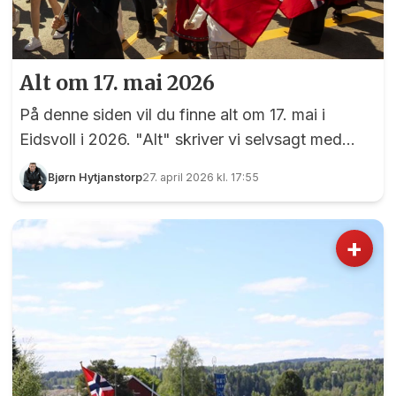
Alt om 17. mai 2026
På denne siden vil du finne alt om 17. mai i
Eidsvoll i 2026. "Alt" skriver vi selvsagt med
forbehold om at det er ting vi ikke har fått med
Bjørn Hytjanstorp
27. april 2026 kl. 17:55
oss, så vi er avhengig av tips fra våre lesere om
ting som vi burde ha med på denne oversikten.
+