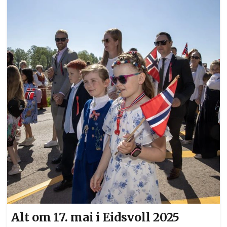
skole. At værgudene i tillegg var på
Minnesundfolkets side denne maidagen var det
ingen i tvil om, kanskje bortsett fra fanebærerne,
som kjempet en liten kamp mot vinden, mens de
gjorde sitt beste for å holde fanene stolt og høyt
til værs. Fargerike kontraster i v...
Alt om 17. mai i Eidsvoll 2025