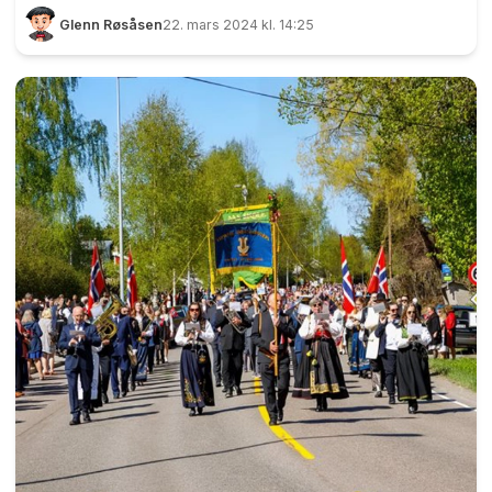
nasjonaldagen må feires også i midtbygda.
Glenn Røsåsen
22. mars 2024 kl. 14:25
Tidligere holdt kommunen i to arrangementer, et
på Eidsvollsbygningen og et på Tingvoll ved
Eidsvoll kirke. Etter 200-årsjubileet i 2014 ble det
annerledes. Da ble hele kommunen samlet på
Eidsvoll Verk, og siden har det vært diskusjoner.
17. mai ved Tingvoll har lange tradisjoner. Her ser
vi elever fra Gullverket skole på vei til Tingvoll i
1968. Foto: Bry & Skuggedal