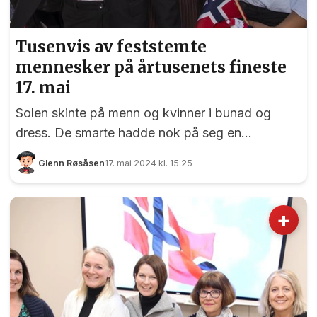
Tusenvis av feststemte
mennesker på årtusenets fineste
17. mai
Solen skinte på menn og kvinner i bunad og
dress. De smarte hadde nok på seg en
sommerkjole, eller til og med shorts og t-skjorte.
Glenn Røsåsen
17. mai 2024 kl. 15:25
Men vi har ikke lov til å klage, flott var det, og
her fikk vi igjen for fjorårets møkkavær - med
renter. EidsvollPuls ruslet rundt i parken ved
+
Eidsvollsbygningen, tok bilder, og snakket med
folk som hadde møtt opp for å se barnetoget
ankomme. Til tross for varmen var det meget
god stemning i barnetoget. Foto: Bjørn
Hytjanstorp