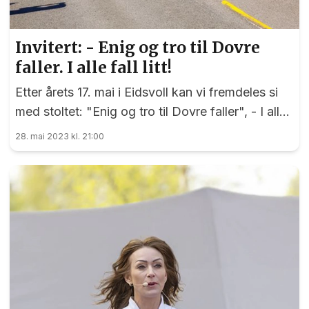
Invitert: - Enig og tro til Dovre
faller. I alle fall litt!
Etter årets 17. mai i Eidsvoll kan vi fremdeles si
med stoltet: "Enig og tro til Dovre faller", - I alle
fall litt, skriver Tove Kjellerød i vår invitert-spalte.
28. mai 2023 kl. 21:00