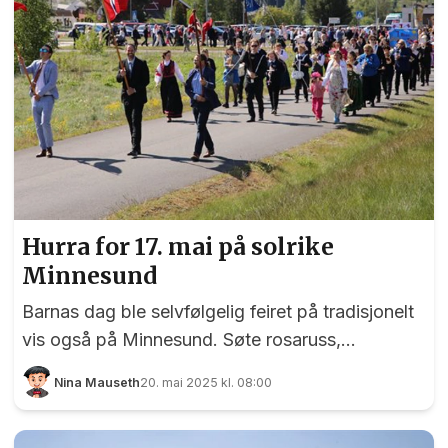
Hurra for 17. mai på solrike
Minnesund
Barnas dag ble selvfølgelig feiret på tradisjonelt
vis også på Minnesund. Søte rosaruss,
sjarmerende pirater og helt vanlige folk i alle
Nina Mauseth
20. mai 2025 kl. 08:00
aldre dukket opp i flotte bunader og festantrekk,
og sørget for en riktig så fin dag på Langset