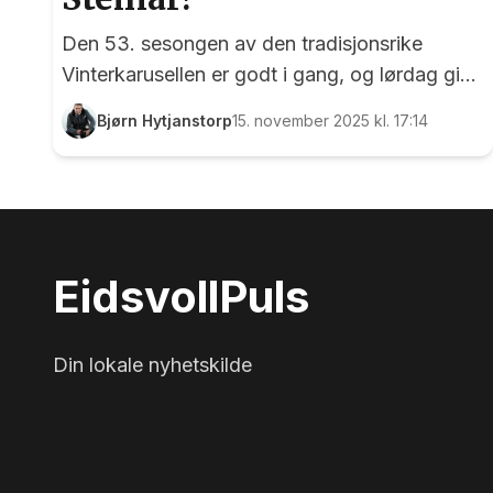
Den 53. sesongen av den tradisjonsrike
Vinterkarusellen er godt i gang, og lørdag gikk
løp nummer to av stabelen i Sørum. På
Bjørn Hytjanstorp
15. november 2025 kl. 17:14
menyen sto en kontrollmål 5 kilometer,
populært kalt Bingerunden, og start og mål
var som vanlig ved gamle Sørum skole. Den
53. utgaven av Vinterkarusellen er godt i
gang, og her har starten nettopp gått fra
Eidsvoll
Puls
gamle Sørum skole. Foto: Bjørn Hytjanstorp
Din lokale nyhetskilde