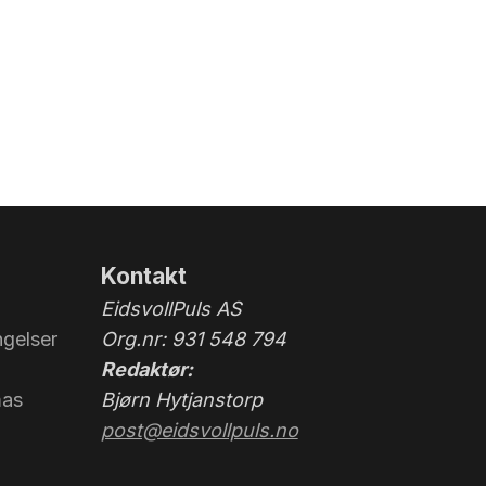
Kontakt
EidsvollPuls AS
gelser
Org.nr: 931 548 794
Redaktør:
mas
Bjørn Hytjanstorp
post@eidsvollpuls.no