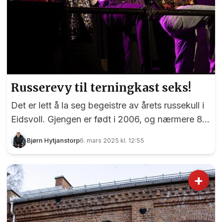
Russerevy til terningkast seks!
Det er lett å la seg begeistre av årets russekull i
Eidsvoll. Gjengen er født i 2006, og nærmere 80
av disse har siden i fjor høst lagt ned utallige
Bjørn Hytjanstorp
6. mars 2025 kl. 12:55
timer på årets revy «Er den på?». Fra første
minutt i forestillingen blir vi fengslet av trøkket,
engasjementet, dedikasjonen og ikke minst
+
humoren. Russedåp i meget ung alder. Foto:
Bjørn Hytjanstorp