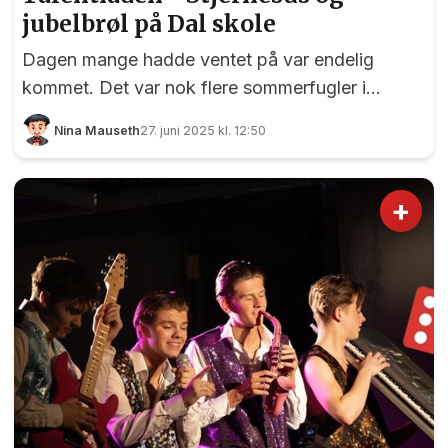
jubelbrøl på Dal skole
Dagen mange hadde ventet på var endelig
kommet. Det var nok flere sommerfugler i
magen på enkelte elever enn de man kunne telle
Nina Mauseth
27. juni 2025 kl. 12:50
på blomstene på vei inn i skolegården.
Sommerferien nærmet seg, men det store
samtaleemnet denne dagen var allikevel dagens
+
store happening, nemlig den årlige
"Talentiaden". Da Dal skole hadde Talentiade
var det elevrådsleder Adrian Bjerke Engebakken
fra 6. trinn, fjorårsvinner Gleb Tsyrulnik fra 7.
trinn og spespedkoordinator Lene Haug som var
konferansierer. Foto: ...