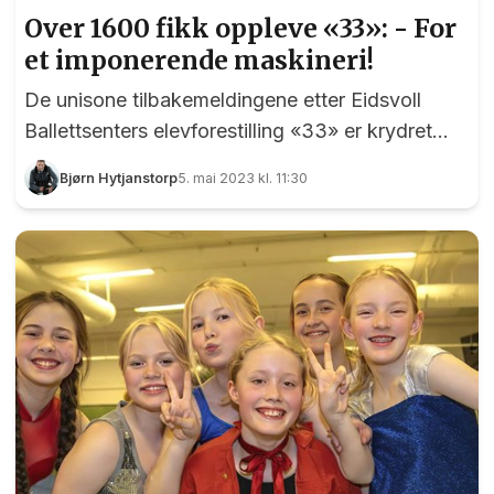
Over 1600 fikk oppleve «33»: - For
et imponerende maskineri!
De unisone tilbakemeldingene etter Eidsvoll
Ballettsenters elevforestilling «33» er krydret
med adjektiver som «fascinerende», «utrolig» og
Bjørn Hytjanstorp
5. mai 2023 kl. 11:30
«imponerende».