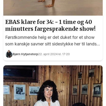
EBAS klare for 34: - 1 time og 40
minutters fargesprakende show!
Førstkommende helg er det duket for et show
som kanskje savner sitt sidestykke her til lands. I
hovedrollene er det intet mindre enn 400 elever
Bjørn Hytjanstorp
22. april 2024 kl. 17:20
fra Eidsvoll Ballettsenter (EBAS), og vi kan
allerede nå si at det kommer til å bli et
forrykende og fargesprakende show. En drøy
uke før det braker løs tok nemlig EidsvollPuls
turen innom øvingslokalene i kjelleren på AMFI,
og det vi fikk se tyder på at showet kan bli
tidenes beste for 34-åringen. Elie Crowley er én
av over 400 dansere du vil få oppl...