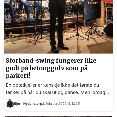
Storband-swing fungerer like
godt på betonggulv som på
parkett!
En potetkjeller er kanskje ikke det første du
tenker på når du skal ut og danse. Men lørdag
kveld beviste Feiring Jubel & Vassarv at
Bjørn Hytjanstorp
2. februar 2026 kl. 12:35
storband-swing fungerer like godt på
betonggulv som på parketten i de fineste