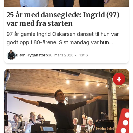
25 år med danseglede: Ingrid (97)
var med fra starten
97 år gamle Ingrid Oskarsen danset til hun var
godt opp i 80-årene. Sist mandag var hun
tilbake på dansegulvet – som æresgjest da
Bjørn Hytjanstorp
30. mars 2026 kl. 13:16
Gladbakk Eidsvoll Seniordans feiret et kvart
århundre med danseglede.
+