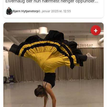
Elverhaug der hun nærmest henger oppunder
taket med en fugepistol i hendene. Stedet er
Bjørn Hytjanstorp
8. januar 2025 kl. 12:55
Traktorstallen på Eidsvoll Verk, som egentlig er
en gammel verkstedhall for Mago-stasjonene
langs Andelva. Jannicke Elverhaug var travelt
+
opptatt i romjulen. - Det er noen hull i veggen jeg
må tettet , sier trønderen som har bosatt seg på
Råholt og som snart starter opp med mye
spennende i Traktorstallen. Foto: Bjørn
Hytjanstorp