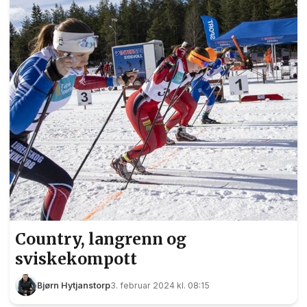
Men alt sammen har vært mer eller mindre
tilfeldig, mener han selv. Einar er født og
oppvokst på Viggja i Trøndelag, og har ...
Country, langrenn og
sviskekompott
Bjørn Hytjanstorp
3. februar 2024 kl. 08:15