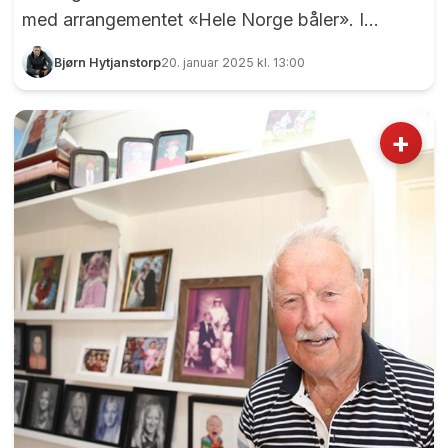
med arrangementet «Hele Norge båler». I
Eidsvoll var det flere som hadde sine
Bjørn Hytjanstorp
20. januar 2025 kl. 13:00
markeringer, blant annet i Bokkedalen og ved
skistua på Eidsvoll Verk. Men det offisielle Hele
Norge båler-arrangementet i Grunnlovsbygda
+
fant sted i Skaubanen, og det hele startet med et
fakkeltog fra Gladbakk. Store og små deltok i
fakkeltoget, og her ser vi det ankommer
Skaubanen. Foto: Bjørn Hytjanstorp