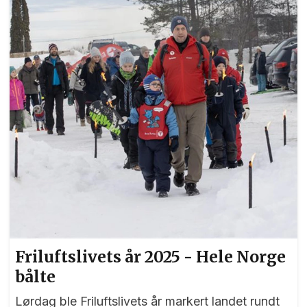
med foredraget til Jan Kærup Bjørneboe. Jan
Kærup Bjørneboe var dønn ærlig i sitt foredrag i
Panorama. Foto: Bjørn Hytjanstorp
Friluftslivets år 2025 - Hele Norge
bålte
Lørdag ble Friluftslivets år markert landet rundt