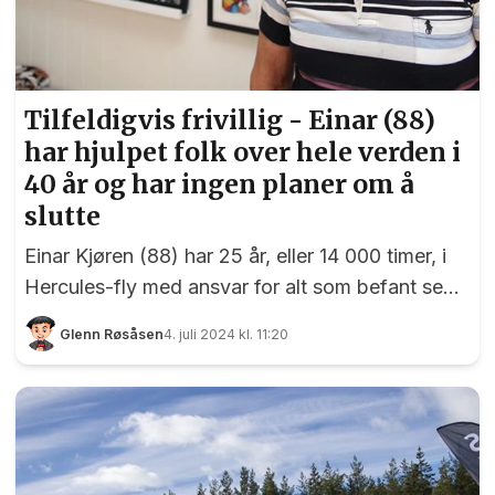
Tilfeldigvis frivillig - Einar (88)
har hjulpet folk over hele verden i
40 år og har ingen planer om å
slutte
Einar Kjøren (88) har 25 år, eller 14 000 timer, i
Hercules-fly med ansvar for alt som befant seg
bak cockpiten. Enda flere teller kanskje timene
Glenn Røsåsen
4. juli 2024 kl. 11:20
han har med å organisere og kjøre
hjelpesendinger nedover i hele verden for Lions.
Einar var med å starte Frivilligsentralen i Eidsvoll
og Eidsvoll Turlag, og han var den andre
personen i Eidsvoll som fikk Frivillighetsprisen.