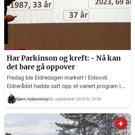
Har Parkinson og kreft: - Nå kan
det bare gå oppover
Fredag ble Eldredagen markert i Eidsvoll.
Eldrerådet hadde satt opp et variert program i
Panorama med blant annet sang og musikk fra
Bjørn Hytjanstorp
26. september 2025 kl. 13:30
duoen Trine Andersgaard Gravdal og Trond
Haugseggen og et foredrag av Gro Wuttudal
Kjøren fra Eidsvoll Turlag om Friluftslivets år.
+
Men for mange kom rosinen i pølsa helt til slutt