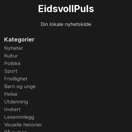
det er sesongåpning på Bygdetunet har musikal-
Eidsvoll
Puls
og teatergruppa Stjerneskudd 1814 premiere på
«Emil i Lønneberget». Det blir garantert høy
Din lokale nyhetskilde
mimrefaktor for alle som har vokst opp med ...
Kategorier
Nyheter
Kultur
Politikk
Sport
Frivillighet
Barn og unge
Helse
Utdanning
Invitert
Leserinnlegg
Visuelle historier