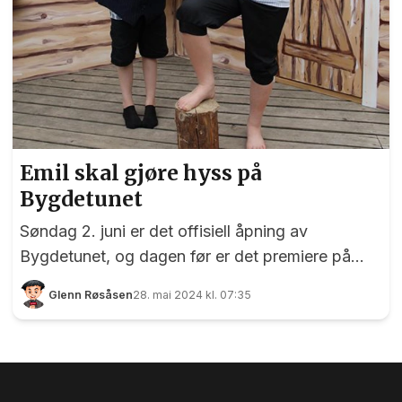
Emil skal gjøre hyss på
Bygdetunet
Søndag 2. juni er det offisiell åpning av
Bygdetunet, og dagen før er det premiere på
«Emil i Lønneberget» framført av Stjerneskudd
Glenn Røsåsen
28. mai 2024 kl. 07:35
1814. Musikal- og teatergruppen som dukket
opp i Eidsvoll i mars i fjor, var sist helg på
Bygdetunet og øvde. EidsvollPuls var invitert -
og selvsagt tok vi oss en tur. Samme helg som