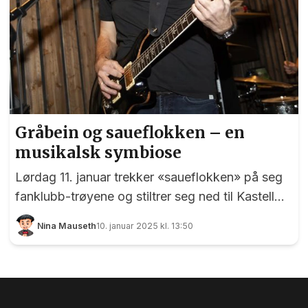
Gråbein og saueflokken – en
musikalsk symbiose
Lørdag 11. januar trekker «saueflokken» på seg
fanklubb-trøyene og stiltrer seg ned til Kastell
Pub. Her skal de synge og gynge i takt sammen
Nina Mauseth
10. januar 2025 kl. 13:50
med sine store idoler i det lokale festbandet
Gråbein. For andre gang er bandet på plass i
lokalene til gamle Mac'n, Fiinbeck & Fia, Frekke
Freddy, Freddy's og Skipper'n Pub (kjært barn