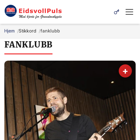
Hjem
Stikkord
fanklubb
FANKLUBB
+