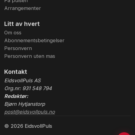
På pulsen
Arrangementer
Litt av hvert
Om oss
Abonnementsbetingelser
Personvern
Personvern uten mas
Kontakt
EidsvollPuls AS
Org.nr: 931 548 794
Redaktør:
Bjørn Hytjanstorp
post@eidsvollpuls.no
© 2026 EidsvollPuls