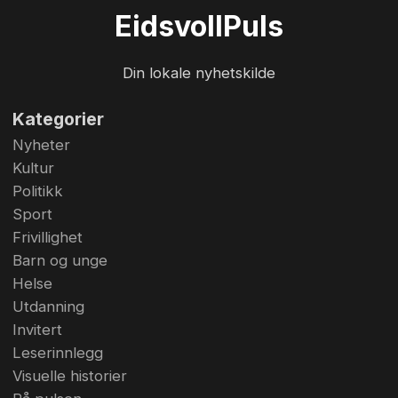
har hatt mange navn), og det satses på fullt hus
Eidsvoll
Puls
– som i fjor på omtrent samme tid. EidsvollPuls
sin utskremte reporter fikk møte den blide og
Din lokale nyhetskilde
festlige gjengen i øvingsl...
Kategorier
Nyheter
Kultur
Politikk
Sport
Frivillighet
Barn og unge
Helse
Utdanning
Invitert
Leserinnlegg
Visuelle historier