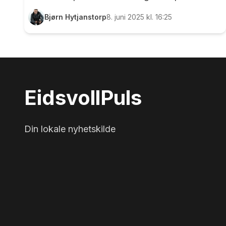
Mangrud Alvsvåg som oppfordret alle som
Bjørn Hytjanstorp
8. juni 2025 kl. 16:25
var til stede i Feiring kirke under søndagens
gudstjeneste til å bli med å «hippe». Biskopen
forklarte at det ene hippet var for Pinsen, som
ofte blir kalt for kirkens fødselsdag fordi den
markeres som starten på den kristne
Eidsvoll
Puls
menighet. Det andre fordi det i år er 1700 år
siden kirkemøtet i Nikea der det ble enighet
om viktige teologiske spørsmål og det siste
Din lokale nyhetskilde
fordi F...