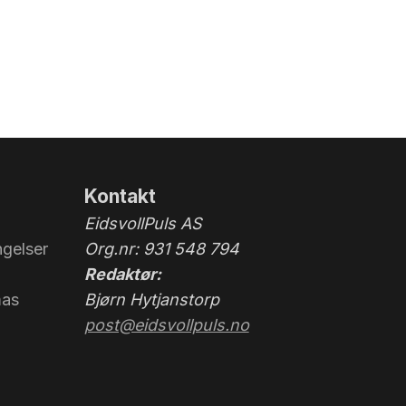
Kontakt
EidsvollPuls AS
gelser
Org.nr: 931 548 794
Redaktør:
mas
Bjørn Hytjanstorp
post@eidsvollpuls.no