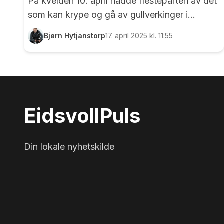
På kvelden 10. april hadde flesteparten av det
som kan krype og gå av gullverkinger i
alderen over 45 tatt turen til Gullverket
Bjørn Hytjanstorp
17. april 2025 kl. 11:55
samfunnshus. Ingen gullverkskveld uten et
bilde etter to av Kai Sjøberg. Kai til venstre, og
en ikke ukjent Eidsvoll-entreprenør til høyre....
Eidsvoll
Puls
Din lokale nyhetskilde