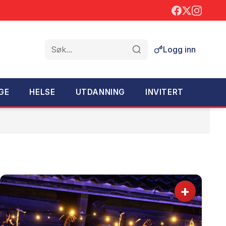
Logg inn
Søk
GE
HELSE
UTDANNING
INVITERT
+