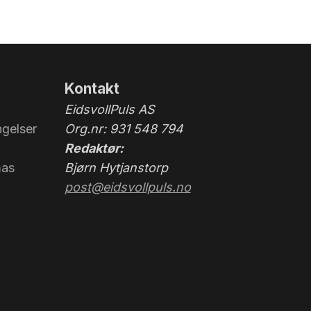
konserter og teaterforestillinger, men når vi
først gjør det er det alltid en sekser. Så også
denne gangen! Foto: Bjørn Hytjanstorp
Kontakt
EidsvollPuls AS
gelser
Org.nr: 931 548 794
Redaktør:
mas
Bjørn Hytjanstorp
post@eidsvollpuls.no