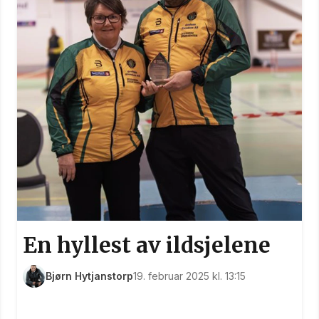
En hyllest av ildsjelene
Bjørn Hytjanstorp
19. februar 2025 kl. 13:15