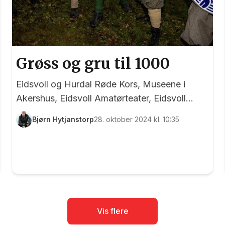
Grøss og gru til 1000
Eidsvoll og Hurdal Røde Kors, Museene i
Akershus, Eidsvoll Amatørteater, Eidsvoll
Kulturforum, Eidsvoll Kommune, Eidsvoll
Bjørn Hytjanstorp
28. oktober 2024 kl. 10:35
Bygdekvinnelag, Stjerneskudd 1814, Varjag
vikinglag, Eidsvoll videregående skole og
mange andre gode krefter har gjort det igjen!
Over 100 frivillige skapte nemlig et eventyrlig
mareritt(!) under årets utgave av Bygdegru på
Bygdetunet, og barn og voksne fikk seg et
grøss eller 20 som de sent vil glemme. Det var
Vis flere
ikke alle som tok sjansen på å besøke dette