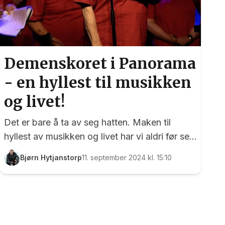
Demenskoret i Panorama
- en hyllest til musikken
og livet!
Det er bare å ta av seg hatten. Maken til
hyllest av musikken og livet har vi aldri før sett
i Panorama. Tirsdagens festaften med Eidsvoll
Bjørn Hytjanstorp
11. september 2024 kl. 15:10
Demenskor ble en opplevelse der
musikkgleden sto i sentrum. Et fullsatt
Panorama fikk servert en cocktail av
musikalske innslag som førte til både latter og
tårer. EidsvollPuls triller ikke ofte terning på