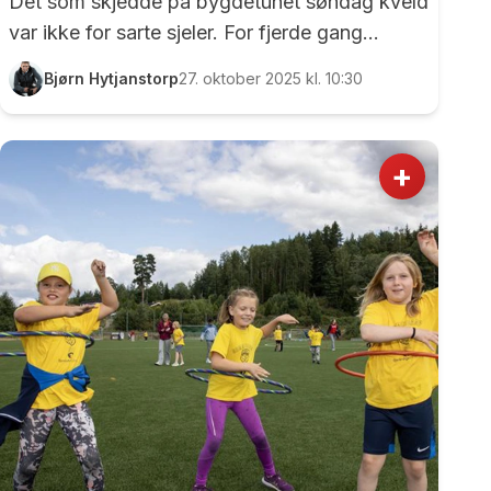
Det som skjedde på bygdetunet søndag kveld
var ikke for sarte sjeler. For fjerde gang
inviterte nemlig den driftige gjengen bak
Bjørn Hytjanstorp
27. oktober 2025 kl. 10:30
Bygdegru-konseptet til en skremmende aften i
bekmørket på Klokkerenga. Med rundt 115
frivillige i sving og over 1030 personer
+
innenfor Bygdegru-dørene er det et enormt
arrangement. Og kanskje det mest
imponerende av alt: det er helt gratis.