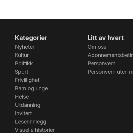
tivoliet. Foto: Bj...
Kategorier
Litt av hvert
Nyheter
Om oss
Kultur
Abonnementsbetin
Politikk
Personvern
Sport
Personvern uten 
Frivillighet
Barn og unge
Helse
Utdanning
Invitert
Leserinnlegg
Visuelle historier