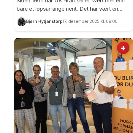
Siden 1966 har UKI-karusellen vært mer enn
bare et løpsarrangement. Det har vært en
institusjon, en fast del av hverdagen for
Bjørn Hytjanstorp
17. desember 2025 kl. 09:00
tusenvis av mennesker, og et samlende punkt
for et helt lokalsamfunn. Nå, etter 459
stevnedager, over 175.000 enkeltdeltagelser
+
og utdeling av 37.000 premier, er det tid for å
takke av. UKI-karusellen og Nils Kristen Wiig
har takket for seg. - Nå skal karusellen få hvile
i fred, forhåpentligvis med et solid ettermæle
og mange gode minner hos folk , sier 82-
åringen til ...