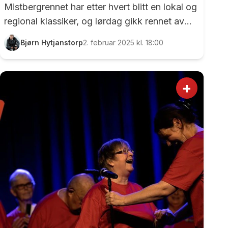
Mistbergrennet har etter hvert blitt en lokal og
regional klassiker, og lørdag gikk rennet av
stabelen for 11. gang. På grunn av
Bjørn Hytjanstorp
2. februar 2025 kl. 18:00
arrangementskollisjoner var deltagerantallet
noe lavere enn vanlig, men de rundt 100 som
deltok angrer helt sikkert ikke på at de tok
+
turen. For dette ble en drømmedag for alle
med ski på beina, med løyper som så ut som
trikkeskinner og et vær som viste seg fra sin
aller beste side. Det var ingenting å utsette på
verken løypene, været eller stilen til 8 år gamle
Sol...