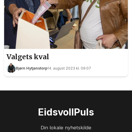
Valgets kval
Bjørn Hytjanstorp
14. august 2023 kl. 09:07
Eidsvoll
Puls
Din lokale nyhetskilde