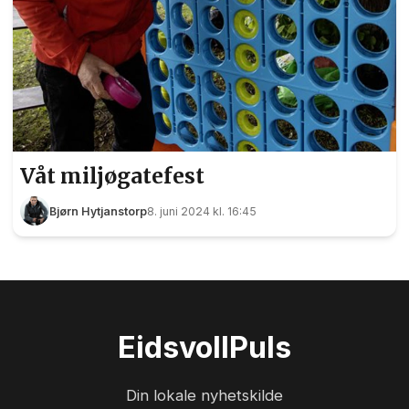
Våt miljøgatefest
Bjørn Hytjanstorp
8. juni 2024 kl. 16:45
Eidsvoll
Puls
Din lokale nyhetskilde