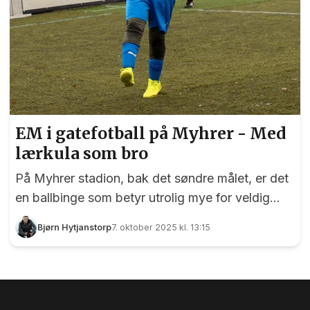
EM i gatefotball på Myhrer - Med
lærkula som bro
På Myhrer stadion, bak det søndre målet, er det
en ballbinge som betyr utrolig mye for veldig
mange mennesker. På et område på 22 x 16
Bjørn Hytjanstorp
7. oktober 2025 kl. 13:15
meter bygges det broer med lærkula som
fundament. Et spark på ballen etterfølges av
oppmuntrende ord og heiarop, og idrettsgleden
er til å ta og føle på. Det ble vist mye