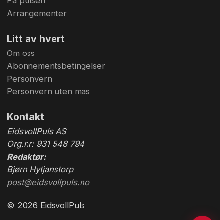
På pulsen
Arrangementer
Litt av hvert
Om oss
Abonnementsbetingelser
Personvern
Personvern uten mas
Kontakt
EidsvollPuls AS
Org.nr: 931 548 794
Redaktør:
Bjørn Hytjanstorp
post@eidsvollpuls.no
© 2026 EidsvollPuls