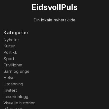
idrettsglede på Myhrer under tirsdagens
Eidsvoll
Puls
Eidsvollmesterskap i gatefotball. Så glad blir
man når man scorer på straffe! Foto: Bjørn
Din lokale nyhetskilde
Hytjanstorp
Kategorier
Nyheter
Kultur
Politikk
Sport
Frivillighet
Barn og unge
Helse
Utdanning
Invitert
Leserinnlegg
Visuelle historier