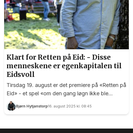
Klart for Retten på Eid: - Disse
menneskene er egenkapitalen til
Eidsvoll
Tirsdag 19. august er det premiere på «Retten på
Eid» - et spel «om den gang løgn ikke ble
sannhet», som er undertittelen. Manusforfattere
Bjørn Hytjanstorp
16. august 2025 kl. 08:45
er Hanne Østby og Arne Sundli, og med på laget
som regissør har de selveste Gard Bjørnstjerne
Eidsvold – sist sett i rollen som Vidkun Quisling i