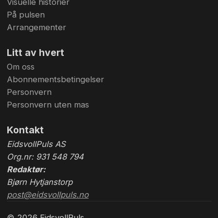
Visuelle historier
På pulsen
Arrangementer
Litt av hvert
Om oss
Abonnementsbetingelser
Personvern
Personvern uten mas
Kontakt
EidsvollPuls AS
Org.nr: 931 548 794
Redaktør:
Bjørn Hytjanstorp
post@eidsvollpuls.no
© 2026 EidsvollPuls