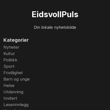
storfilmen "Quislings siste dager" som kom i
2024. Det er for tiden hektisk aktivitet i
Eidsvoll
Puls
Wergelandslunden. Foto: Bjørn Hytjanstorp
Din lokale nyhetskilde
Kategorier
Nyheter
Kultur
Politikk
Sport
Frivillighet
Barn og unge
Helse
Utdanning
Invitert
Leserinnlegg