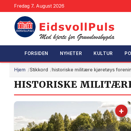
Fredag 7. August 2026
FORSIDEN
NYHETER
KULTUR
PO
Hjem
Stikkord
historiske militære kjøretøys foreni
HISTORISKE MILITÆR
+