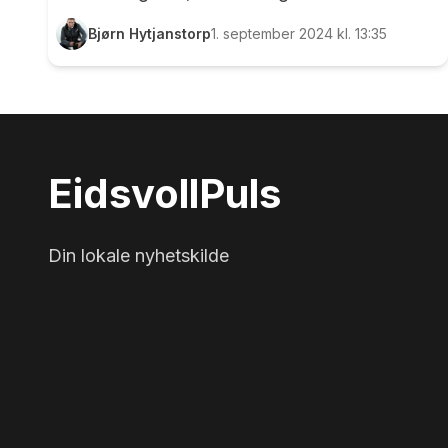
Panserfest på Trandum. Eidsvollingen smilte
Bjørn Hytjanstorp
1. september 2024 kl. 13:35
fra øre til øre over været, publikumsoppmøtet
og det rikholdige programmet for dagen.
Trond Bergerud sitter i styret i Stiftelsen
Trandum, og sammen med de fem øvrige i
styret, hadde han sydd sammen et spennende
Eidsvoll
Puls
program for dagen. Eidsvollingen Trond
Bergerud sitter i styret i Stiftelsen Trandum. -
Det er fem år siden sist vi hadde et slikt
Din lokale nyhetskilde
arrangement, og vi ...