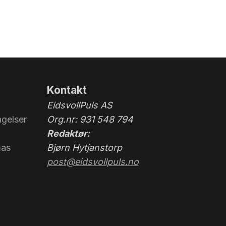
Kontakt
EidsvollPuls AS
gelser
Org.nr: 931 548 794
Redaktør:
mas
Bjørn Hytjanstorp
post@eidsvollpuls.no