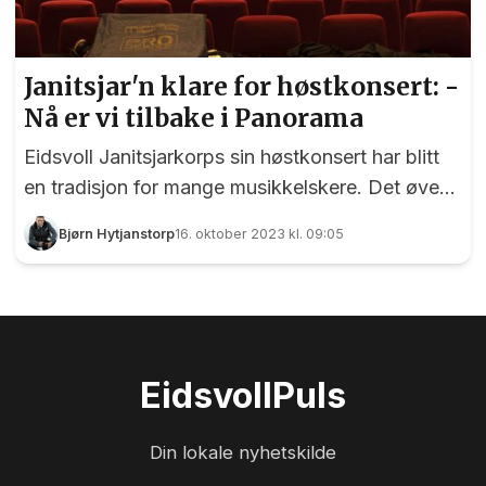
Janitsjar'n klare for høstkonsert: -
Nå er vi tilbake i Panorama
Eidsvoll Janitsjarkorps sin høstkonsert har blitt
en tradisjon for mange musikkelskere. Det øves
og øves til den tradijonsrike høstkonserten i
Bjørn Hytjanstorp
16. oktober 2023 kl. 09:05
Panorama. Foto: Bjørn Hytjanstorp
Eidsvoll
Puls
Din lokale nyhetskilde