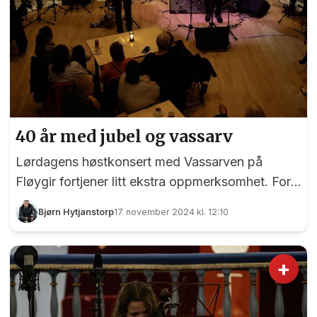
40 år med jubel og vassarv
Lørdagens høstkonsert med Vassarven på
Fløygir fortjener litt ekstra oppmerksomhet. For
det første er det snakk om et storband som
Bjørn Hytjanstorp
17. november 2024 kl. 12:10
holder høy kvalitet. Derom ingen tvil. Men
Feiring Jubel & Vassarv, som er det egentlige
navnet, har i tillegg en dirigent og musikalsk
+
leder som fortsatt er tenåring. Det er sjelden kost
i denne bransjen. Feiring Jubel & Vassarv