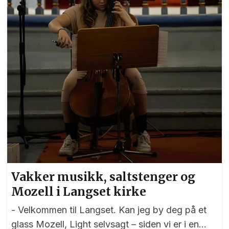
gjennomførte en strålende konsert på Fløygir
lørdag kveld. Foto: Bjørn Hytjanstorp
Vakker musikk, saltstenger og
Mozell i Langset kirke
- Velkommen til Langset. Kan jeg by deg på et
glass Mozell, Light selvsagt – siden vi er i en