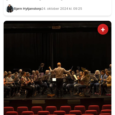
kirke? Alle som hadde tatt turen Langset kirke
Bjørn Hytjanstorp
24. oktober 2024 kl. 09:25
denne mandagskvelden fikk samme tilbud av
Åse Nafstad Ruud og Stein Høisand. Duoen fra
menighetsrådet sto nemlig i døra og ønsket
+
velkommen til musikalsk høstkveld, og det var
litt av et program primus motor Karin Melby
Bjørnstad hadde snekret sammen. Stein Høisand
og Åse Nafstad Ruud fra Menighetsrådet ønsket
velkommen til musikalsk høstkveld med å by p...