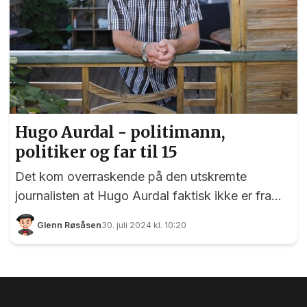
Hugo Aurdal - politimann,
politiker og far til 15
Det kom overraskende på den utskremte
journalisten at Hugo Aurdal faktisk ikke er fra
Eidsvoll. Han begynte som politimann i Oslo i
Glenn Røsåsen
30. juli 2024 kl. 10:20
1969, flyttet til Eidsvoll i 1980 og var politi her til
2004. Han er far til to barn, har adoptert ett og
har vært fosterfar for 13. - Jeg er født på
Uranienborg, men jeg flytta til Ekeberg da jeg