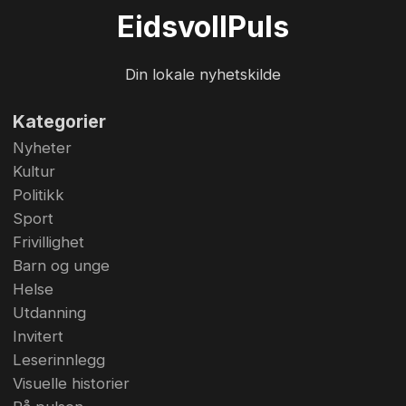
var to år. Så jeg vokste opp med Brannfjell,
Eidsvoll
Puls
sauer og Ekeberg skole. Da jeg gikk på
barneskolen var det 3000 sauer der det er
Din lokale nyhetskilde
fotballbaner nå. Det var en fin oppvekst d...
Kategorier
Nyheter
Kultur
Politikk
Sport
Frivillighet
Barn og unge
Helse
Utdanning
Invitert
Leserinnlegg
Visuelle historier