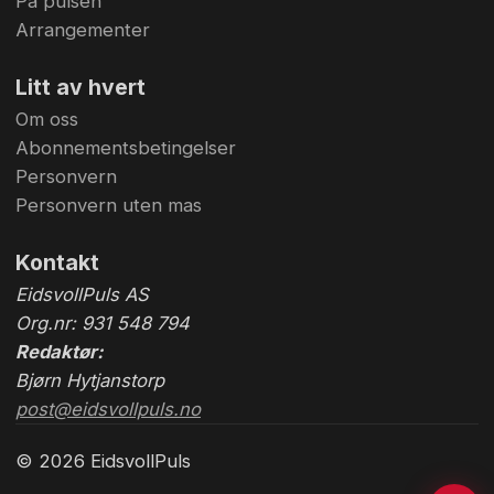
På pulsen
Arrangementer
Litt av hvert
Om oss
Abonnementsbetingelser
Personvern
Personvern uten mas
Kontakt
EidsvollPuls AS
Org.nr: 931 548 794
Redaktør:
Bjørn Hytjanstorp
post@eidsvollpuls.no
© 2026 EidsvollPuls