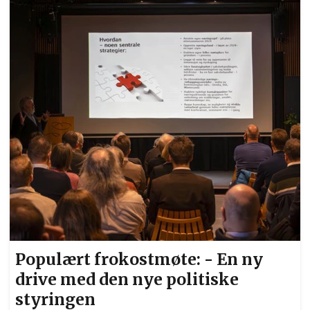
Hagen, Kommunedirektør Anne Olen Aasen og
Næringssjef Magne Aartun. Foto: Bjørn
Hytjanstorp
Populært frokostmøte: - En ny
drive med den nye politiske
styringen