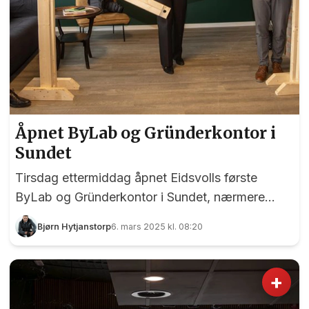
Åpnet ByLab og Gründerkontor i
Sundet
Tirsdag ettermiddag åpnet Eidsvolls første
ByLab og Gründerkontor i Sundet, nærmere
bestemt i Rådhusgata 15. Da EidsvollPuls tok
Bjørn Hytjanstorp
6. mars 2025 kl. 08:20
turen til åpningen ble vi ønsket velkommen av
(fra venstre) Ida Luke Muggerud fra Innovasjon
Gardermoen, ordfører Nina Kristengård,
+
Kommunalsjef for By og samfunnsutviklingBente