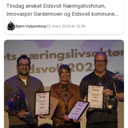
Tirsdag ønsket Eidsvoll Næringslivsforum,
Innovasjon Gardermoen og Eidsvoll kommune
velkommen til nok et frokostmøte, denne
Bjørn Hytjanstorp
22. mars 2024 kl. 12:30
gangen i Wergelands Hus. De mest ivrige kom
allerede rett etter at dørene åpnet klokken 07.30,
og da møtet startet var rundt 80 personer
innenfor dørene. Tirsdagens frokostmøte var
godt besøkt. Her ser vi Annicken Thrane Steen
som forteller om Wergelandshaugen som
kulturdestinasjon. Foto: Bjørn Hytjanstorp