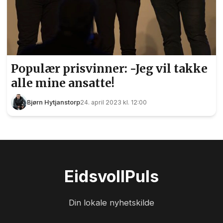
Populær prisvinner: -Jeg vil takke
alle mine ansatte!
Bjørn Hytjanstorp
24. april 2023 kl. 12:00
Eidsvoll
Puls
Din lokale nyhetskilde