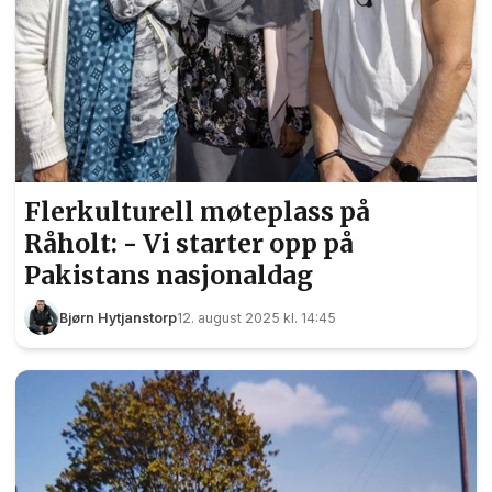
Flerkulturell møteplass på
Råholt: - Vi starter opp på
Pakistans nasjonaldag
Bjørn Hytjanstorp
12. august 2025 kl. 14:45