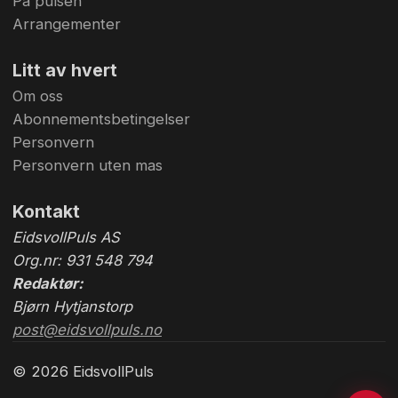
På pulsen
Arrangementer
Litt av hvert
Om oss
Abonnementsbetingelser
Personvern
Personvern uten mas
Kontakt
EidsvollPuls AS
Org.nr: 931 548 794
Redaktør:
Bjørn Hytjanstorp
post@eidsvollpuls.no
© 2026 EidsvollPuls