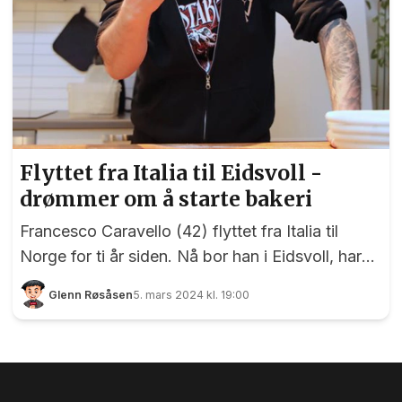
Flyttet fra Italia til Eidsvoll -
drømmer om å starte bakeri
Francesco Caravello (42) flyttet fra Italia til
Norge for ti år siden. Nå bor han i Eidsvoll, har
utdannelse og jobber som kokk. Han drømmer
Glenn Røsåsen
5. mars 2024 kl. 19:00
om å åpne et eget bakeri her i bygda, for å blant
annet gi godt brød til folket. Hans lidenskaper er
matlaging, surdeigsbrød og knallhard
rockemusikk. Francesco Caravello bor i Eidsvoll