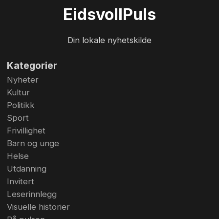
og drømmer om å åpne sitt eget bakeri - med
Eidsvoll
Puls
noe attåt. Det er lettere sagt enn gjort. Foto:
Glenn Røsåsen
Din lokale nyhetskilde
Kategorier
Nyheter
Kultur
Politikk
Sport
Frivillighet
Barn og unge
Helse
Utdanning
Invitert
Leserinnlegg
Visuelle historier