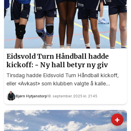
Eidsvold Turn Håndball hadde
kickoff: - Ny hall betyr ny giv
Tirsdag hadde Eidsvold Turn Håndball kickoff,
eller «Avkast» som klubben valgte å kalle
arrangementet, i den nye hallen på Vilberg skole.
Bjørn Hytjanstorp
18. september 2025 kl. 21:45
Her var det presentasjon av lag, spillere, trenere
og dommere og det myldret av folk i og rundt
den flotte hallen på Tynsåk. 11-åringene Neda
+
Yousefi, Shokofa Shafai, Signe Gill Sandholt,