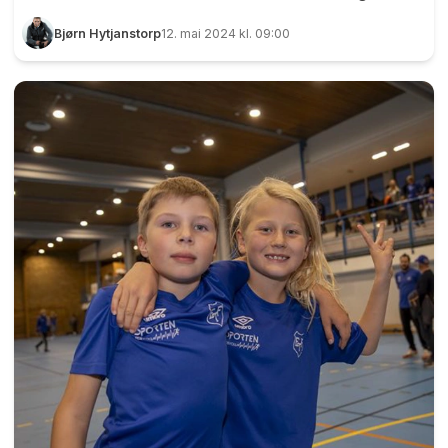
Kickoff for flere hundre barn og deretter var det
Bjørn Hytjanstorp
12. mai 2024 kl. 09:00
toppkamp i Post Nord-ligaen avdeling 2 mellom
Eidsvold Turn og Strindheim. På toppen av det
hele var det full sommer, noe som selvsagt førte
til stor omsetning av is og brus. De som sto i
kiosken hadde en travel dag. Foto: Bjørn
Hytjanstorp