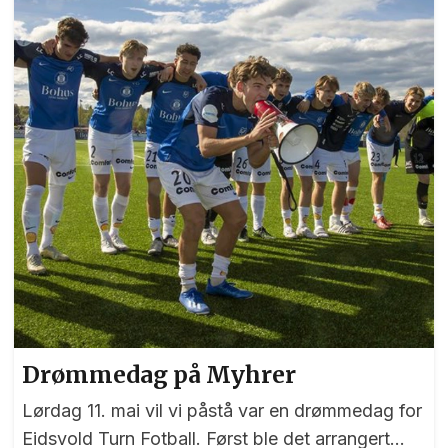
Ansima Furaha Mushosi Bisimwa, Ane Lien
Kvelstad og Thea Strand Nilssen gleder seg til å
spille kamper i den nye hallen. Foto: Bjørn
Hytjanstorp
Drømmedag på Myhrer
Lørdag 11. mai vil vi påstå var en drømmedag for
Eidsvold Turn Fotball. Først ble det arrangert