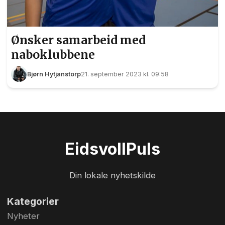
Ønsker samarbeid med
naboklubbene
Bjørn Hytjanstorp
21. september 2023 kl. 09:58
Eidsvoll
Puls
Din lokale nyhetskilde
Kategorier
Nyheter