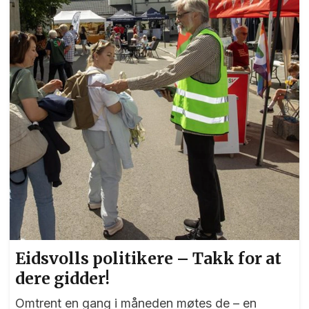
kommunestyrerepresentantene en hyggelig start
på dagen med et underholdningsinnslag fra en
gruppe musikkteater-elever fra Eidsvoll
kulturskole. Foto: Bjørn Hytjanstorp
Eidsvolls politikere – Takk for at
dere gidder!
Omtrent en gang i måneden møtes de – en