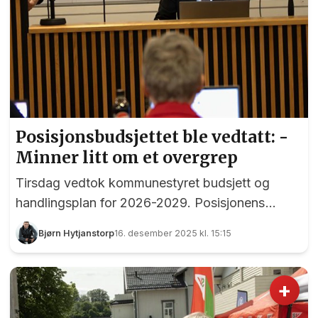
Posisjonsbudsjettet ble vedtatt: -
Minner litt om et overgrep
Tirsdag vedtok kommunestyret budsjett og
handlingsplan for 2026-2029. Posisjonens
forslag fra Høyre, FrP, KrF og INP fikk flertall,
Bjørn Hytjanstorp
16. desember 2025 kl. 15:15
men ikke uten tidvis kraftige protester fra
opposisjonen. Kommunen står overfor historiske
kutt, og stemningen i kommunestyresalen bar
+
tydelig preg av alvoret. Heldigvis fikk