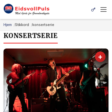
Hjem
Stikkord
konsertserie
KONSERTSERIE
+