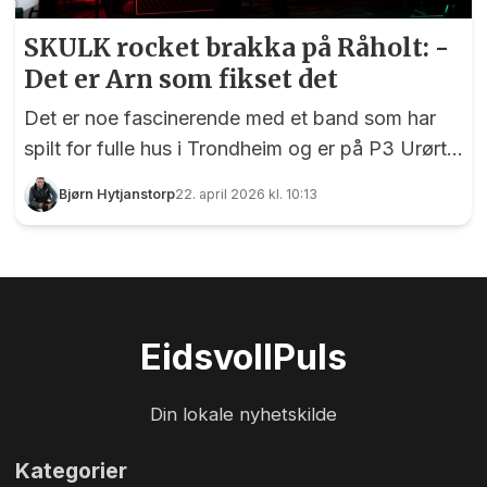
SKULK rocket brakka på Råholt: -
Det er Arn som fikset det
Det er noe fascinerende med et band som har
spilt for fulle hus i Trondheim og er på P3 Urørt –
tar seg tid til spille på fritidsklubben på Råholt en
Bjørn Hytjanstorp
22. april 2026 kl. 10:13
aprilkveld.
Eidsvoll
Puls
Din lokale nyhetskilde
Kategorier