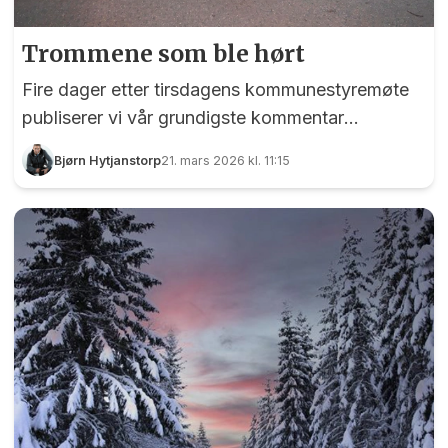
Trommene som ble hørt
Fire dager etter tirsdagens kommunestyremøte
publiserer vi vår grundigste kommentar
noensinne - for det fortjener saken...
Bjørn Hytjanstorp
21. mars 2026 kl. 11:15