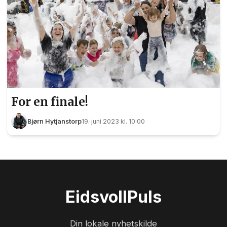
For en finale!
Bjørn Hytjanstorp
19. juni 2023 kl. 10:00
Eidsvoll
Puls
Din lokale nyhetskilde