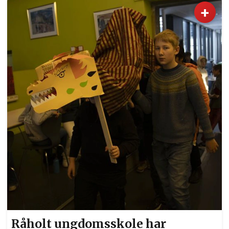
+
Råholt ungdomsskole har