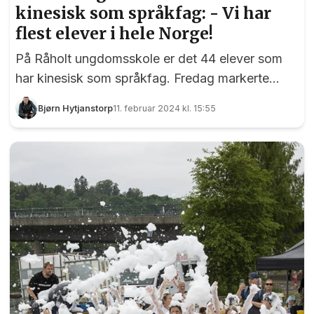
kinesisk som språkfag: - Vi har
flest elever i hele Norge!
På Råholt ungdomsskole er det 44 elever som
har kinesisk som språkfag. Fredag markerte
elevene kinesisk nyttår, og kantina på skolen var
Bjørn Hytjanstorp
11. februar 2024 kl. 15:55
pyntet til fest.