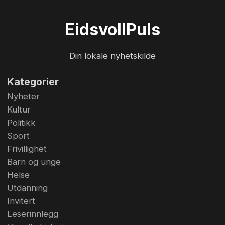
innenfor dørene. Tirsdagens frokostmøte var
godt besøkt. Her ser vi Annicken Thrane Steen
Eidsvoll
Puls
som forteller om Wergelandshaugen som
kulturdestinasjon. Foto: Bjørn Hytjanstorp
Din lokale nyhetskilde
Kategorier
Nyheter
Kultur
Politikk
Sport
Frivillighet
Barn og unge
Helse
Utdanning
Invitert
Leserinnlegg