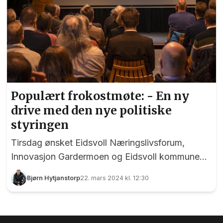
Populært frokostmøte: - En ny
drive med den nye politiske
styringen
Tirsdag ønsket Eidsvoll Næringslivsforum,
Innovasjon Gardermoen og Eidsvoll kommune
velkommen til nok et frokostmøte, denne
Bjørn Hytjanstorp
22. mars 2024 kl. 12:30
gangen i Wergelands Hus. De mest ivrige kom
allerede rett etter at dørene åpnet klokken 07.30,
og da møtet startet var rundt 80 personer