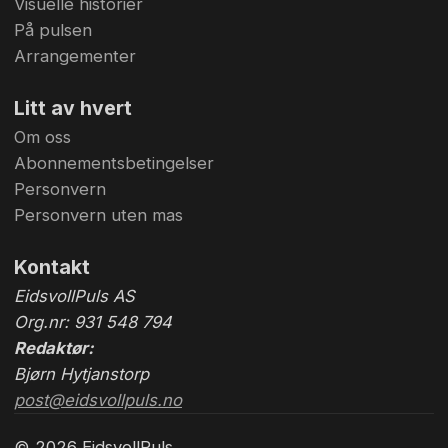
Visuelle historier
På pulsen
Arrangementer
Litt av hvert
Om oss
Abonnementsbetingelser
Personvern
Personvern uten mas
Kontakt
EidsvollPuls AS
Org.nr: 931 548 794
Redaktør:
Bjørn Hytjanstorp
post@eidsvollpuls.no
© 2026 EidsvollPuls