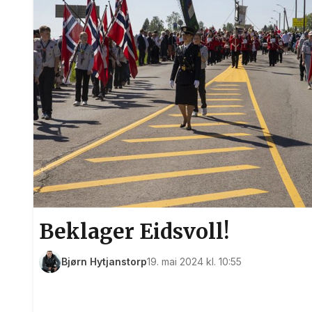
Beklager Eidsvoll!
Bjørn Hytjanstorp
19. mai 2024 kl. 10:55