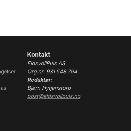
Kontakt
EidsvollPuls AS
gelser
Org.nr: 931 548 794
Redaktør:
mas
Bjørn Hytjanstorp
post@eidsvollpuls.no