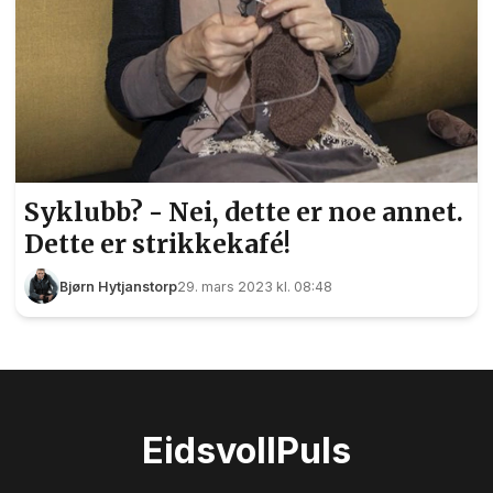
Syklubb? - Nei, dette er noe annet.
Dette er strikkekafé!
Bjørn Hytjanstorp
29. mars 2023 kl. 08:48
Eidsvoll
Puls