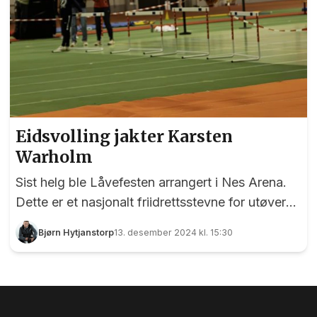
Eidsvolling jakter Karsten
Warholm
Sist helg ble Låvefesten arrangert i Nes Arena.
Dette er et nasjonalt friidrettsstevne for utøvere
fra seks år og oppover, og arrangeres av
Bjørn Hytjanstorp
13. desember 2024 kl. 15:30
Ull/Kisa Friidrett og Hvam IL Friidrett.
EidsvollPuls var til stede, og var ekstra spent på
om 16 år gamle Even Ragnhildsløkken fra
Eidsvoll Verk ville klare å komme over to meter i