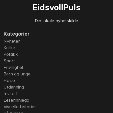
høyde. Det soleklare og kortsiktige målet til 16 år
Eidsvoll
Puls
gamle Even Ragnhildsløkken er å komme over to
meter i høyde. Foto: Bjørn Hytjanstorp
Din lokale nyhetskilde
Kategorier
Nyheter
Kultur
Politikk
Sport
Frivillighet
Barn og unge
Helse
Utdanning
Invitert
Leserinnlegg
Visuelle historier