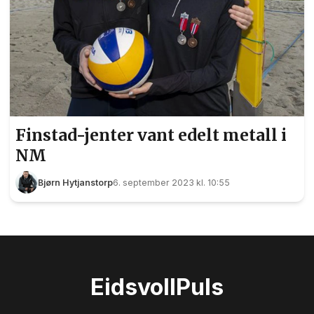
Finstad-jenter vant edelt metall i
NM
Bjørn Hytjanstorp
6. september 2023 kl. 10:55
Eidsvoll
Puls