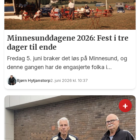
Minnesunddagene 2026: Fest i tre
dager til ende
Fredag 5. juni braker det løs på Minnesund, og
denne gangen har de engasjerte folka i
nordbygda jobbet et helt år med planleggingen.
Bjørn Hytjanstorp
2. juni 2026 kl. 10:37
+