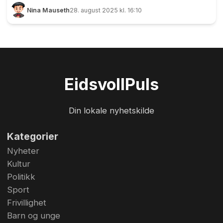
om at den hardtarbeidende gjengen i
Nina Mauseth
28. august 2025 kl. 16:10
velforeningen har vært i det kreative hjørnet. For
i løpet av tre dager kan du få oppleve alt fra quiz
og drop-in-bryllup til tegnekonkurranser og
baklukeloppis. Per Aanum og Dag Skuland i
Minnesund Vel ønsker velkommen til
Eidsvoll
Puls
Minnesunddagene. Foto: Nina Mauseth
Din lokale nyhetskilde
Kategorier
Nyheter
Kultur
Politikk
Sport
Frivillighet
Barn og unge