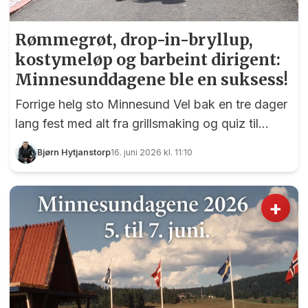
Rømmegrøt, drop-in-bryllup,
kostymeløp og barbeint dirigent:
Minnesunddagene ble en suksess!
Forrige helg sto Minnesund Vel bak en tre dager
lang fest med alt fra grillsmaking og quiz til
afternoon tea, barnedåp og intet mindre enn to
Bjørn Hytjanstorp
16. juni 2026 kl. 11:10
bryllup.
+