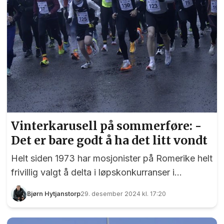
Vinterkarusell på sommerføre: -
Det er bare godt å ha det litt vondt
Helt siden 1973 har mosjonister på Romerike helt
frivillig valgt å delta i løpskonkurranser i
vinterhalvåret. Mens andre jakter på snø og
Bjørn Hytjanstorp
29. desember 2024 kl. 17:20
skiløyper er det andre som håper på gode is- og
snøfrie veier å løpe på. Konseptet kalles