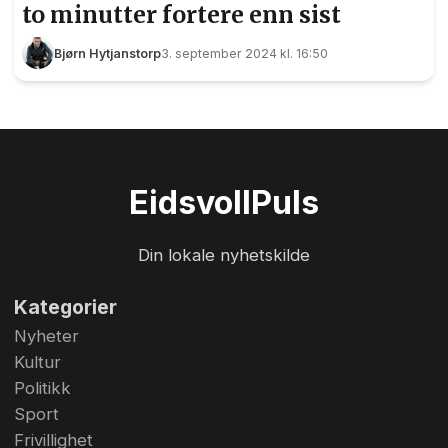
to minutter fortere enn sist
Bjørn Hytjanstorp
3. september 2024 kl. 16:50
Eidsvoll
Puls
Din lokale nyhetskilde
Kategorier
Nyheter
Kultur
Politikk
Sport
Frivillighet