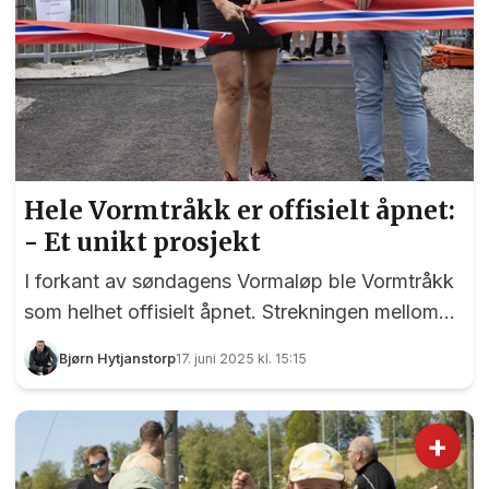
Hele Vormtråkk er offisielt åpnet:
- Et unikt prosjekt
I forkant av søndagens Vormaløp ble Vormtråkk
som helhet offisielt åpnet. Strekningen mellom
Eidsvoll og Minnesund har blitt tilgjengelig i to
Bjørn Hytjanstorp
17. juni 2025 kl. 15:15
etapper, og den første delen fra
Skibladnerbrygga til Doknes sto ferdig allerede
for to år siden . Men nå er hele strekningen
+
åpnet for publikum, og det var en stolt ordfører