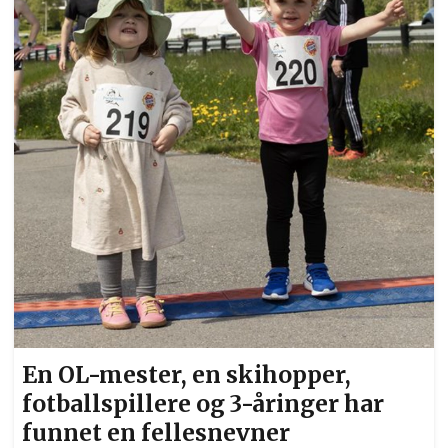
Nina Kristengård som fikk æren av å klippe
snora.
En OL-mester, en skihopper,
fotballspillere og 3-åringer har
funnet en fellesnevner