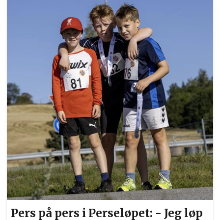
«Vinterkarusellen», og fra slutten av oktober til
mars løpes det på flere ulike steder på Øvre og
Nedre Romerike. Lørdag fjerde juledag var
karusellen innom Jessheim, og på menyen sto
det 7 km på det som må kunne kalles
sommerføre. Starten har nettopp gått for det
fjer...
Pers på pers i Perseløpet: - Jeg løp