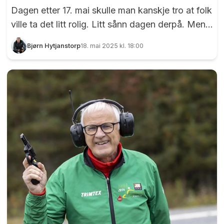
Dagen etter 17. mai skulle man kanskje tro at folk
ville ta det litt rolig. Litt sånn dagen derpå. Men
det var ikke tilfelle med over 100 sprekinger som
Bjørn Hytjanstorp
18. mai 2025 kl. 18:00
deltok i Perseløpet søndag 18. mai. På menyen
denne gangen hadde Bjørn Saksberg 5 km og 10
km, samt et barneløp på 2,39 km, det vil si én
runde i den flate løypa langs Myhrersletta og
gjennom Vestvangfeltet. Erika Weng (219) og
Sofie Wolhaug (220) er klare for Perseløpet.
Foto: Bjørn Hytjanstorp