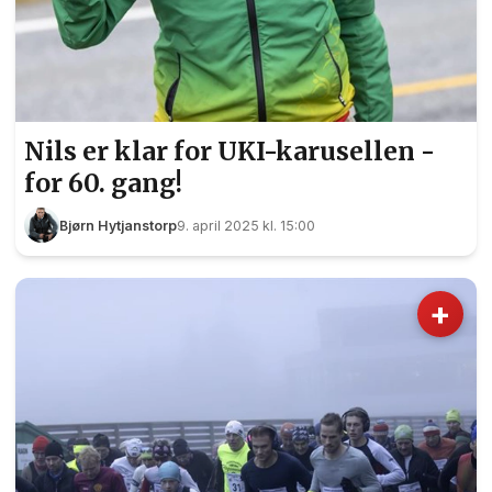
Nils er klar for UKI-karusellen -
for 60. gang!
Bjørn Hytjanstorp
9. april 2025 kl. 15:00
+