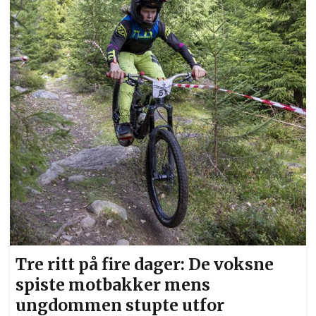
starten nettopp gått fra gamle Sørum skole.
Foto: Bjørn Hytjanstorp
Tre ritt på fire dager: De voksne
spiste motbakker mens
ungdommen stupte utfor