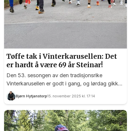
Tøffe tak i Vinterkarusellen: Det
er hardt å være 69 år Steinar!
Den 53. sesongen av den tradisjonsrike
Vinterkarusellen er godt i gang, og lørdag gikk
løp nummer to av stabelen i Sørum. På menyen
Bjørn Hytjanstorp
15. november 2025 kl. 17:14
sto en kontrollmål 5 kilometer, populært kalt
Bingerunden, og start og mål var som vanlig ved
gamle Sørum skole. Den 53. utgaven av
Vinterkarusellen er godt i gang, og her har