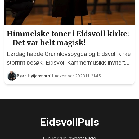
Himmelske toner i Eidsvoll kirke:
- Det var helt magisk!
Lørdag hadde Grunnlovsbygda og Eidsvoll kirke
storfint besøk. Eidsvoll Kammermusikk inviterte
til konsert med Det Norske Jentekor og Stian
Bjørn Hytjanstorp
11. november 2023 kl. 21:45
Carstensen, og vi kan slippe katta ut av sekken
med en gang: det ble en musikalsk aften som
tilhørerne sent vil glemme. Konserten i Eidsvoll
kirke startet med "Brudemarsj fra Vågå" fremført
på trekkspill av Stian Carstensen. Til høyre ser vi
Eidsvoll
Puls
korets mangeårige kunstneriske leder og dirigent
Anne Karin Sundal-Ask. Foto: Bjørn Hytjanstorp
Din lokale nyhetskilde