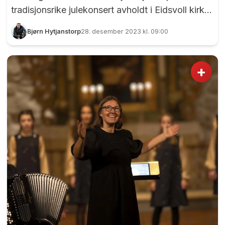
tradisjonsrike julekonsert avholdt i Eidsvoll kirke.
Romjulskonserten har de siste årene vært
Bjørn Hytjanstorp
28. desember 2023 kl. 09:00
korpsets best besøkte konsert, og når man tar
årets konsert med i betraktningen så skjønner vi
det meget godt. For dette var glitrende levert av
+
janitsjar’n!