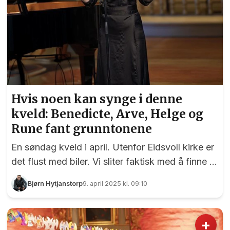
Hvis noen kan synge i denne
kveld: Benedicte, Arve, Helge og
Rune fant grunntonene
En søndag kveld i april. Utenfor Eidsvoll kirke er
det flust med biler. Vi sliter faktisk med å finne et
sted å parkere, men finner til slutt en ledig plass.
Bjørn Hytjanstorp
9. april 2025 kl. 09:10
Endelig en konsert i kirken som trekke folk,
tenker vi når vi rusler mot kirkedøra. Det skulle
forresten bare mangle med selveste Arve
+