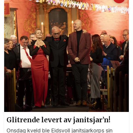
Henriksen på plakaten, 57-åringen fra Stryn som
i mange år bodde i Eidsvoll. " Hvis noen kan
synge i denne kveld " - Søndag holdt Helge
Lien, Benedicte Torget og Arve Henriksen
konsert i Eidsvoll kirke. F...
Glitrende levert av janitsjar’n!
Onsdag kveld ble Eidsvoll janitsjarkorps sin