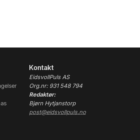
Kontakt
EidsvollPuls AS
gelser
Org.nr: 931 548 794
Redaktør:
mas
Bjørn Hytjanstorp
post@eidsvollpuls.no