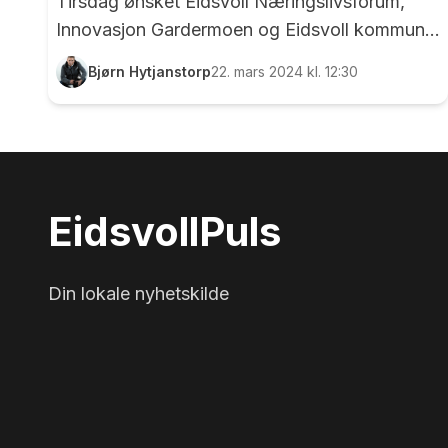
Tirsdag ønsket Eidsvoll Næringslivsforum,
Innovasjon Gardermoen og Eidsvoll kommune
velkommen til nok et frokostmøte, denne
Bjørn Hytjanstorp
22. mars 2024 kl. 12:30
gangen i Wergelands Hus. De mest ivrige kom
allerede rett etter at dørene åpnet klokken
07.30, og da møtet startet var rundt 80
personer innenfor dørene. Tirsdagens
frokostmøte var godt besøkt. Her ser vi
Eidsvoll
Puls
Annicken Thrane Steen som forteller om
Wergelandshaugen som kulturdestinasjon.
Foto: Bjørn Hytjanstorp
Din lokale nyhetskilde