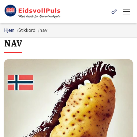
Hjem
Stikkord
nav
NAV