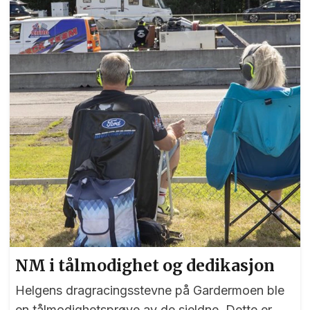
NM i tålmodighet og dedikasjon
Helgens dragracingsstevne på Gardermoen ble
en tålmodighetsprøve av de sjeldne. Dette er