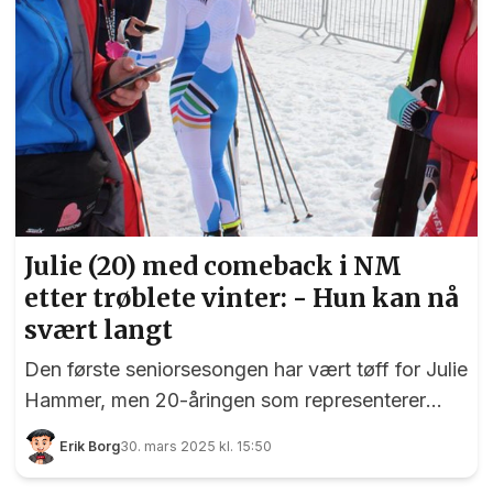
Julie (20) med comeback i NM
etter trøblete vinter: - Hun kan nå
svært langt
Den første seniorsesongen har vært tøff for Julie
Hammer, men 20-åringen som representerer
Eidsvold Værks Skiklub har likevel bra fart på
Erik Borg
30. mars 2025 kl. 15:50
skiene. I helgen var det NM del 2 på Hovden i
Setesdal, og Julie valgte å delta kun på 5