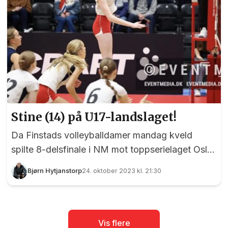
Stine (14) på U17-landslaget!
Da Finstads volleyballdamer mandag kveld
spilte 8-delsfinale i NM mot toppserielaget Oslo
Volley ble vi nok en gang imponert over lagets
Bjørn Hytjanstorp
24. oktober 2023 kl. 21:30
stortalent Stine Fausk Finholth. Til tross for at
hun bare er 14 år er hun allerede en nøkkepiller
for damelaget, og for en drøy uke siden spilte
hun U17-landskamper for Norge! Dette er
Vis flere