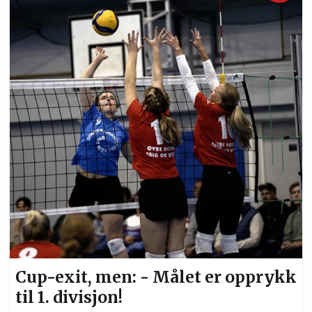
kjempebra så langt, og nå er det jo bare finalene
igjen , sier hun i det finalebokserne ankommer
ringen til stor jubel fra tilskuerne. Her ankommer
de "røde" finalebokserne. Foto: Bjørn
Hytjanstorp
Cup-exit, men: - Målet er opprykk
til 1. divisjon!