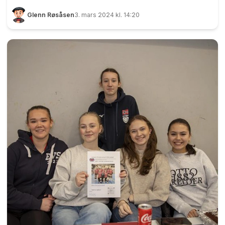
108 deltakere møtte opp for å fly innendørs i en
Glenn Røsåsen
3. mars 2024 kl. 14:20
vindtunnel. Det var til sammen 40 lag, en god
økning i flyvere fra forrige gang det ble arrangert
norgesmesterskap her. Spektakulært: Her ser vi
to deltakere i årets NM i indoor skydyving. Foto:
Glenn Røsåsen