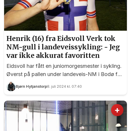
Henrik (16) fra Eidsvoll Verk tok
NM-gull i landeveissykling: - Jeg
var ikke akkurat favoritten
Eidsvoll har fått en juniornorgesmester i sykling.
Øverst på pallen under landeveis-NM i Bodø for
to uker siden sto nemlig 16 år gamle Henrik Vea
Bjørn Hytjanstorp
8. juli 2024 kl. 07:40
Johnsen fra Eidsvoll Verk. Under juniorens
fellesstart over 115 km overrasket eidsvollingen
stort og vant spurtoppgjøret mot en håndfull
+
andre ryttere. - Sondre Elias Skjolden åpnet nok
spurten for tidlig, for han var litt ferdig da Vetle