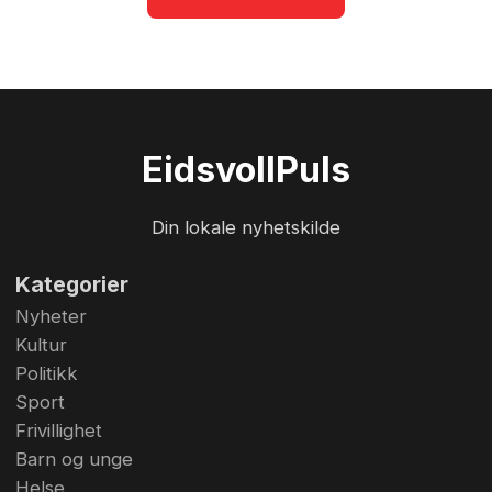
damelaget til Finstad SK før mandagens
cupkamp mot Oslo Volley. Selv om det ble tap
blir vi overrasket om ikke laget feier gjennom
3.divisjon, og blir å se i 2. divisjon nest...
Eidsvoll
Puls
Din lokale nyhetskilde
Kategorier
Nyheter
Kultur
Politikk
Sport
Frivillighet
Barn og unge
Helse