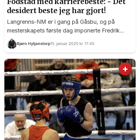
Fodstad med karrierebeste: - Det
desidert beste jeg har gjort!
Langrenns-NM er i gang på Gåsbu, og på
mesterskapets første dag imponerte Fredrik
Gerardo Fodstad med å gå inn til karrierebeste. -
Bjørn Hytjanstorp
15. januar 2025 kl. 17:45
Ja, dette var det desidert beste jeg har gjort –
både resultatmessig og rent fysisk, sier en
meget fornøyd 24-åring til EidsvollPuls etter sin
+
40. plass på 10 km klassisk med intervallstart.
Her har Fredrik Gerardo Fodstad gått litt over 1
km. Til høyre ser vi kompis Vetle Leander
Johansen gjøre alt han kan for å pushe "vår"
mann. Foto: Bjørn Hytjanstorp