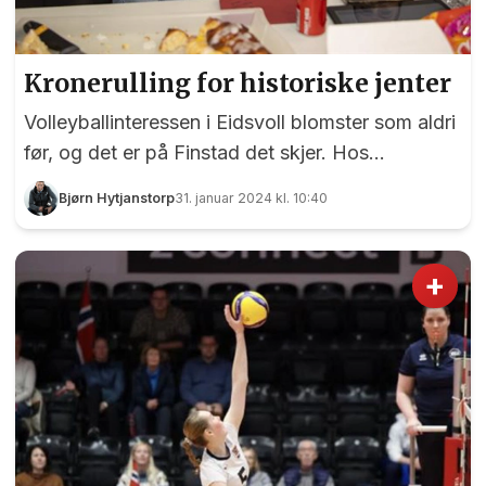
Kronerulling for historiske jenter
Volleyballinteressen i Eidsvoll blomster som aldri
før, og det er på Finstad det skjer. Hos
sportsklubben uten et eneste fotballag har
Bjørn Hytjanstorp
31. januar 2024 kl. 10:40
volleyballinteressen tatt helt av, og nå er
klubbens U19-jenter klare for NM for aller første
gang. Det er bare et lite skjær i sjøen, nemlig
+
penger. Finstadjentene samler inn penger til NM-
deltagelse. Her under sist helgs seniorkamper i
Råholthallen. Fra venstre Frid Marie Yri-Hagen,
Mina Tronaas Bråten, Kaja Izabel Sveinhaug
Årnes og Karianne Iversen Solbakk...