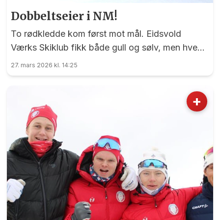
Dobbeltseier i NM!
To rødkledde kom først mot mål. Eidsvold
Værks Skiklub fikk både gull og sølv, men hvem
var egentlig først over målstreken og kan kalle
27. mars 2026 kl. 14:25
seg norgesmester?
+