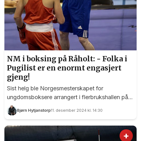
NM i boksing på Råholt: - Folka i
Pugilist er en enormt engasjert
gjeng!
Sist helg ble Norgesmesterskapet for
ungdomsboksere arrangert i flerbrukshallen på
Råholt skole. Mesterskapet ble gjennomført på
Bjørn Hytjanstorp
11. desember 2024 kl. 14:30
en strålende måte, og det var en meget fornøyd
Hilde Tollefsen vi snakket med på
avslutningsdagen søndag. - Alt har fungert
+