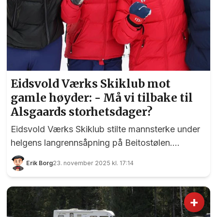
Eidsvold Værks Skiklub mot
gamle høyder: - Må vi tilbake til
Alsgaards storhetsdager?
Eidsvold Værks Skiklub stilte mannsterke under
helgens langrennsåpning på Beitostølen.
Eidsvold Værks Skiklub har blitt et lag med flere
Erik Borg
23. november 2025 kl. 17:14
satsende seniorer. Fra venstre: Oliver Finstad
Nytrøen, Jørgen Løken, Sondre Nikolai Norheim,
og Fredrik Fodstad. Foto: Bjørn Hytjanstorp
+