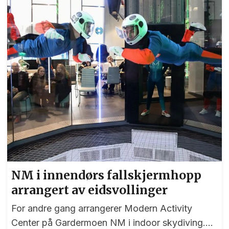
Gilje Lygra og jeg kom på oppløpet. Heldigvis
vant jeg spurten, så selv om jeg kanskje ikke er
en utpreget spurt...
NM i innendørs fallskjermhopp
arrangert av eidsvollinger
For andre gang arrangerer Modern Activity
Center på Gardermoen NM i indoor skydiving.