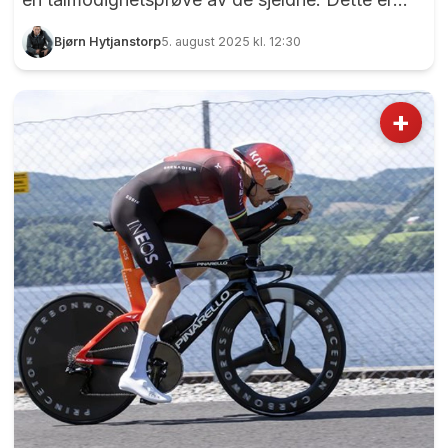
nemlig sporten der den minste regndråpe er
Bjørn Hytjanstorp
5. august 2025 kl. 12:30
bannlyst, og selv dugget på kveldstid er
ensbetydende med utsettelse. Men selve miljøet
er noe for seg selv. For oss fremstår nemlig
+
dragracingmiljøet som et stort
familiemiddagsselskap med nitro og ørepropper.
på menyen Her samles mennesker som har brukt
mer penger på motor og dekk enn på
boliginnredning, og som synes lukten av svidd
gummi er mer romantisk enn b...