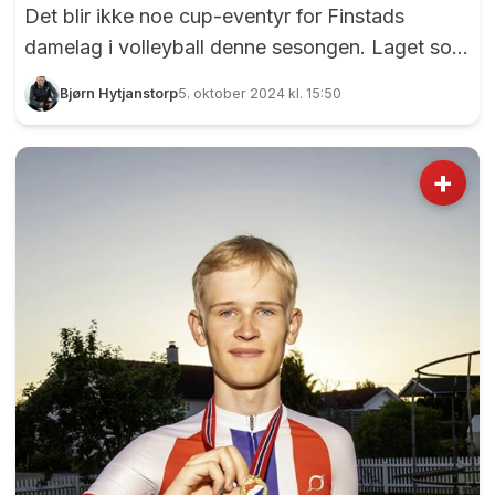
Det blir ikke noe cup-eventyr for Finstads
damelag i volleyball denne sesongen. Laget som
i år skal spille i 2. divisjon (nivå tre) kom seg
Bjørn Hytjanstorp
5. oktober 2024 kl. 15:50
gjennom regionscupen (kvalifiseringen til NM)
for andre året på rad, noe som er sterkt i seg
selv. Motstander i torsdagens 16. delsfinalen var
+
1. divisjonslaget NMBUI (Norges miljø- og
biovitenskapelige universitets idrettslag), og
Finstad åpnet kampen forrykende. Det var mye
å juble for i første sett. Foto: Bjørn Hytjanstorp