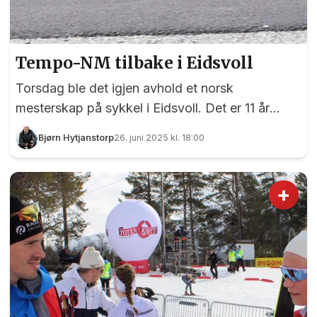
Tempo-NM tilbake i Eidsvoll
Torsdag ble det igjen avhold et norsk
mesterskap på sykkel i Eidsvoll. Det er 11 år
siden Eidsvoll Sykkelklubb arrangerte NM
Bjørn Hytjanstorp
26. juni 2025 kl. 18:00
Landevei, det vi si fellesstart, gateritt og
temporitt, men denne gangen var det Glåmdal
Sykleklubb som valgte å avholde tempo-delen
+
av årets NM på Vormtråkk og på deler av
Mjøstråkk. Historisk! 17 år gamle Amalie
Strømdahl Jørgensen fra Kjelsås og Lillehammer
CK var først ut fra start under tempo-NM. Foto:
Bjørn Hytjanstorp