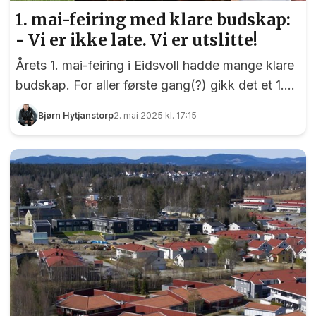
1. mai-feiring med klare budskap:
- Vi er ikke late. Vi er utslitte!
Årets 1. mai-feiring i Eidsvoll hadde mange klare
budskap. For aller første gang(?) gikk det et 1.
mai-tog fra Gladbakk til Eidsvollsbygningen, og
Bjørn Hytjanstorp
2. mai 2025 kl. 17:15
selv om ikke toget var langt var meldingene
klare nok: «Bevar Pålsejordet» og «Ingen fattige
barn i verdens rikeste land». Litt mindre
dominerende var parolene som sa «Din stemme
teller» og «Anstendig arbeidsliv», men mange la
likevel godt merke til både de store og små
parolene.