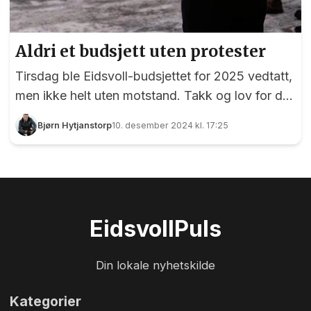
Aldri et budsjett uten protester
Tirsdag ble Eidsvoll-budsjettet for 2025 vedtatt,
men ikke helt uten motstand. Takk og lov for det
vil vi si, for vi heier på alle som vil si sin mening –
Bjørn Hytjanstorp
10. desember 2024 kl. 17:25
i hvert fall så lenge man holder seg til saken. Det
som var aller mest betent i årets budsjettforslag
var saken om beboerne på Pålsejordet. Selv om
dette er kommunedirektørens forslag må vi
legge til at posisjonen gikk inn forslaget, noe
Eidsvoll
Puls
som fikk det til å knake i fortøyningene til
posisjons-skuta. Før tirsdagens
Din lokale nyhetskilde
kommunestyremøte var det en...
Kategorier