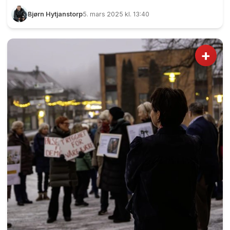
rådhuset i Sundet. Vi har ikke finregnet på det,
Bjørn Hytjanstorp
5. mars 2025 kl. 13:40
men med smått og stort vil vi anslå at mellom 70
og 80 var til stede. Hovedbudskapet var tydelig
nok, nemlig «La Pålsejordet forbli hjemmet til
+
våre kjære». Denne mannen hadde en klar
melding til alle som skulle inn på rådhuset. Foto:
Bjørn Hytjanstorp