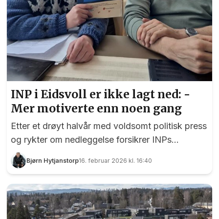
INP i Eidsvoll er ikke lagt ned: -
Mer motiverte enn noen gang
Etter et drøyt halvår med voldsomt politisk press
og rykter om nedleggelse forsikrer INPs
gruppeleder Stein Stensvold og nestleder Roy
Bjørn Hytjanstorp
16. februar 2026 kl. 16:40
Erik Eriksen at Industri- og Næringspartiet i
Eidsvoll lever i beste velgående. EidsvollPuls har
møtt dem for å høre deres versjon av historien.