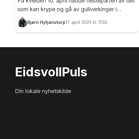
På kvelden 10. april hadde flesteparten av det
som kan krype og gå av gullverkinger i
alderen over 45 tatt turen til Gullverket
Bjørn Hytjanstorp
17. april 2025 kl. 11:55
samfunnshus. Ingen gullverkskveld uten et
bilde etter to av Kai Sjøberg. Kai til venstre, og
en ikke ukjent Eidsvoll-entreprenør til høyre....
Eidsvoll
Puls
Din lokale nyhetskilde