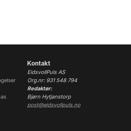
Kontakt
EidsvollPuls AS
gelser
Org.nr: 931 548 794
Redaktør:
mas
Bjørn Hytjanstorp
post@eidsvollpuls.no