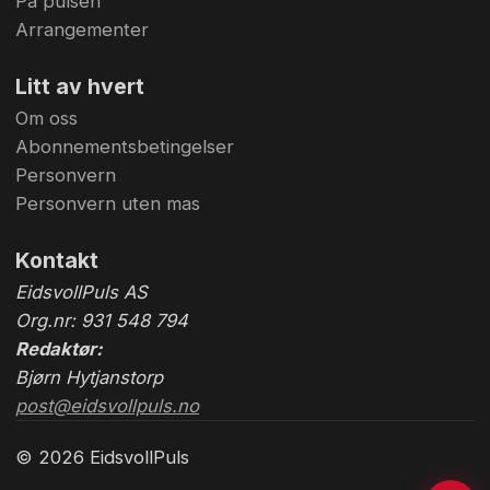
På pulsen
Arrangementer
Litt av hvert
Om oss
Abonnementsbetingelser
Personvern
Personvern uten mas
Kontakt
EidsvollPuls AS
Org.nr: 931 548 794
Redaktør:
Bjørn Hytjanstorp
post@eidsvollpuls.no
© 2026 EidsvollPuls