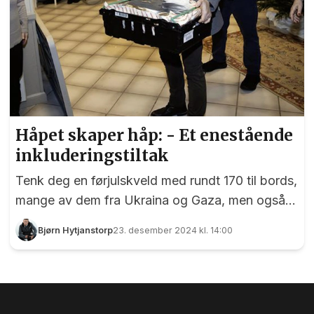
Håpet skaper håp: - Et enestående
inkluderingstiltak
Tenk deg en førjulskveld med rundt 170 til bords,
mange av dem fra Ukraina og Gaza, men også
fra lokalmiljøet. Det var tilfelle da Pinsekirken
Bjørn Hytjanstorp
23. desember 2024 kl. 14:00
Håpet, i samarbeid med Ankerplassen og
Matutdelingen, nylig inviterte til julemiddag med
tilhørende sang og musikk. Det bugnet av mat
på bordene denne førjulskvelden på Håpet.