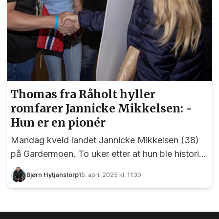
Thomas fra Råholt hyller
romfarer Jannicke Mikkelsen: -
Hun er en pionér
Mandag kveld landet Jannicke Mikkelsen (38)
på Gardermoen. To uker etter at hun ble historisk
ved å bli den første fra Norge i verdensrommet
Bjørn Hytjanstorp
15. april 2025 kl. 11:30
ble hun tatt imot av familie og venner, men også
av en gruppe romfartsentusiaster. En av de mest
ivrige er Thomas Skauen fra Råholt. 49-åringen,