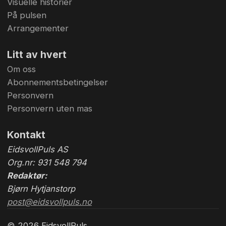
Visuelle historier
På pulsen
Arrangementer
Litt av hvert
Om oss
Abonnementsbetingelser
Personvern
Personvern uten mas
Kontakt
EidsvollPuls AS
Org.nr: 931 548 794
Redaktør:
Bjørn Hytjanstorp
post@eidsvollpuls.no
© 2026 EidsvollPuls