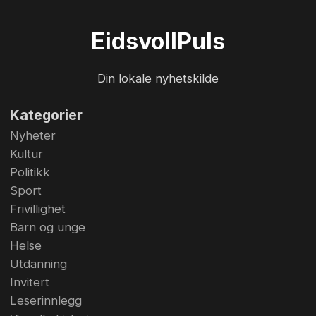
som for øvrig blir 50 på selveste 17. mai, hyller
Jannicke Mikkelsen. Thomas Skauen fra Råholt
Eidsvoll
Puls
var en av mange som gratulerte Jannicke
Mikkelsen på Gardermoen mandag kveld. -
Din lokale nyhetskilde
Jannicke er rett og slett en pionér,...
Kategorier
Nyheter
Kultur
Politikk
Sport
Frivillighet
Barn og unge
Helse
Utdanning
Invitert
Leserinnlegg