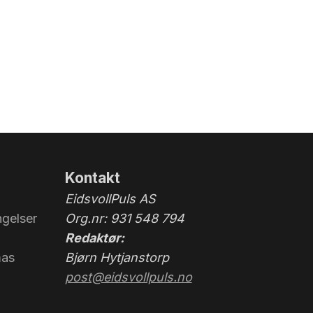
Kontakt
EidsvollPuls AS
gelser
Org.nr: 931 548 794
Redaktør:
mas
Bjørn Hytjanstorp
post@eidsvollpuls.no