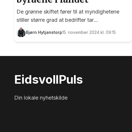
De grønne skiftet fører til at myndighetene
stiller større grad at bedrifter tar
bærekraftsansvar. Hos Westbye Regnskap og
Bjørn Hytjanstorp
15. november 2024 kl. 09:15
Råd AS på Dal har man lenge sett verdien av
en mer bærekraftig drift, og det er flere år
siden bedriften ble heldigital og dermed
papirløs. Westbye Regnskap og Råd AS har
blitt Miljøfyrtårn, og torsdag kom ordfører
Eidsvoll
Puls
Nina Kristengård på besøk til den lokale
bedriften i Bjørnsrudgutua på Dal. Foto: Bjørn
Hytjanstorp
Din lokale nyhetskilde