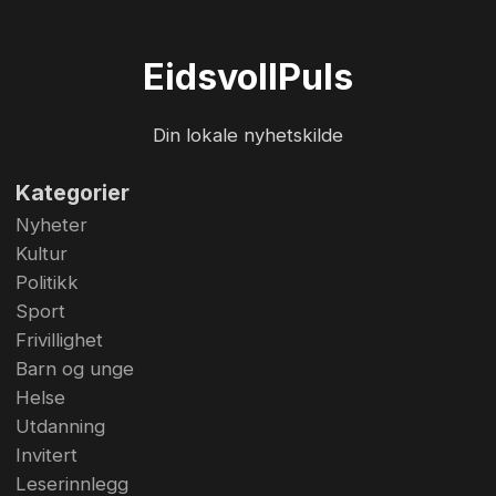
dagen under fylkesmesterskapet i rørleggerfag
på Eidsvoll videregående skole. Foto: Bjørn
Eidsvoll
Puls
Hytjanstorp
Din lokale nyhetskilde
Kategorier
Nyheter
Kultur
Politikk
Sport
Frivillighet
Barn og unge
Helse
Utdanning
Invitert
Leserinnlegg