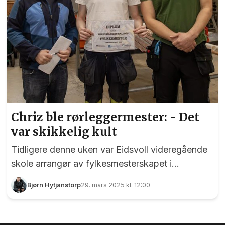
Chriz ble rørleggermester: - Det
var skikkelig kult
Tidligere denne uken var Eidsvoll videregående
skole arrangør av fylkesmesterskapet i
rørleggerfag. Seks elever fra Eidsvoll, Skedsmo
Bjørn Hytjanstorp
29. mars 2025 kl. 12:00
og Nesbru knivet om seieren, og det skulle vise
seg å bli meget jevnt mellom duellantene. Det
ble mange turer opp og ned trappa i løpet av