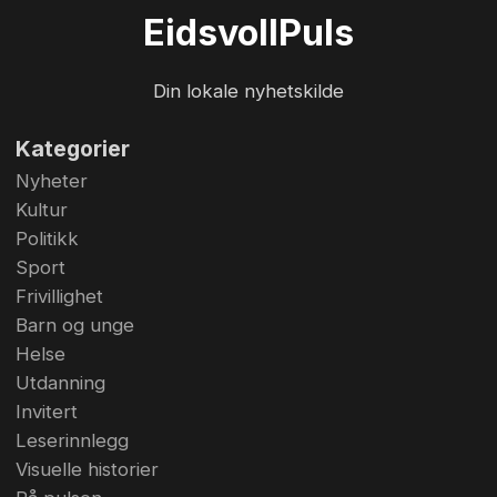
Trine Syversen når hun får den gode nyheten. En
Eidsvoll
Puls
gledens dag! Fylkespolitiker Lars Birger
Salvesen (KrF) og Trine Syversen i Bøn &
Din lokale nyhetskilde
Omegn Vel ved stedet der Salvesen tror den
kommend...
Kategorier
Nyheter
Kultur
Politikk
Sport
Frivillighet
Barn og unge
Helse
Utdanning
Invitert
Leserinnlegg
Visuelle historier