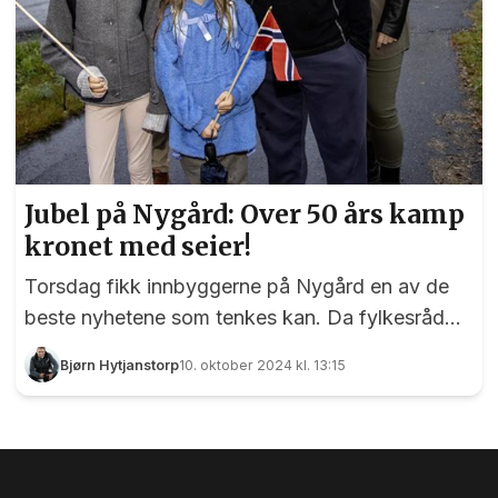
Jubel på Nygård: Over 50 års kamp
kronet med seier!
Torsdag fikk innbyggerne på Nygård en av de
beste nyhetene som tenkes kan. Da fylkesråd
for samferdsel Håkon Snortheim presenterte
Bjørn Hytjanstorp
10. oktober 2024 kl. 13:15
handlingsprogrammet for samferdsel de neste
fire årene var nemlig gang- og sykkelvei langs
Nyvegen på plass. - Dette har vi jobbet med i
over 50 år her på Nygård , sier en svært fornøyd