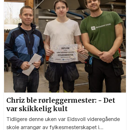
start så vi hvor dette kom til å ende.
Hjemmelaget la seg lavt og lot eidsvollingene
trille ball - noe de gjorde til gan...
Chriz ble rørleggermester: - Det
var skikkelig kult
Tidligere denne uken var Eidsvoll videregående
skole arrangør av fylkesmesterskapet i