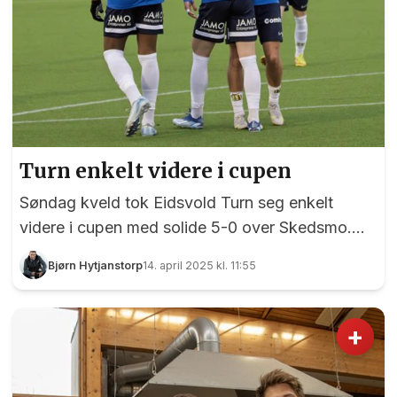
Turn enkelt videre i cupen
Søndag kveld tok Eidsvold Turn seg enkelt
videre i cupen med solide 5-0 over Skedsmo.
Selv om det er kun én divisjon mellom lagene ble
Bjørn Hytjanstorp
14. april 2025 kl. 11:55
dette aldri spennende. Til det var Eidsvold Turn
altfor gode for vertene i alle spillets faser. Vi vet
at Skedsmo manglet flere viktige spillere, men
+
det Jonny Hanssens utvalgte vartet opp med på
egen hjemmebane var tamme saker. Allerede fra