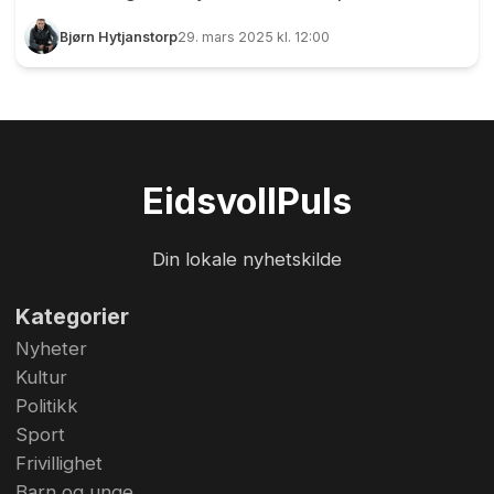
rørleggerfag. Seks elever fra Eidsvoll, Skedsmo
Bjørn Hytjanstorp
29. mars 2025 kl. 12:00
og Nesbru knivet om seieren, og det skulle vise
seg å bli meget jevnt mellom duellantene. Det
ble mange turer opp og ned trappa i løpet av
dagen under fylkesmesterskapet i rørleggerfag
på Eidsvoll videregående skole. Foto: Bjørn
Eidsvoll
Puls
Hytjanstorp
Din lokale nyhetskilde
Kategorier
Nyheter
Kultur
Politikk
Sport
Frivillighet
Barn og unge