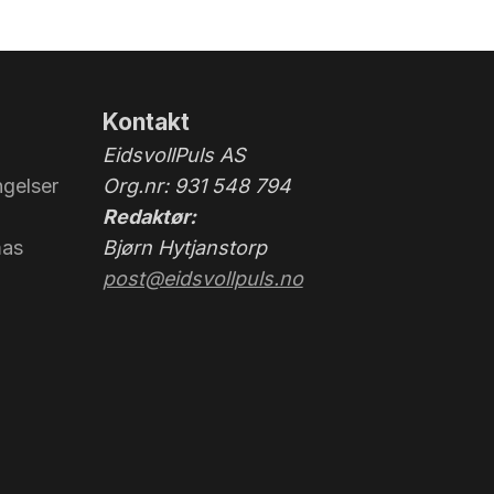
Kontakt
EidsvollPuls AS
gelser
Org.nr: 931 548 794
Redaktør:
mas
Bjørn Hytjanstorp
post@eidsvollpuls.no