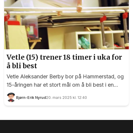
Vetle (15) trener 18 timer i uka for
å bli best
Vetle Aleksander Berby bor på Hammerstad, og
15-åringen har et stort mål om å bli best i en
meget tøff idrett. Vil du lese mer om Vetle, og
Bjørn-Erik Nyrud
20. mars 2025 kl. 12:40
bidra til at EidsvollPuls fortsatt kan skrive gode
saker om blant annet sport, må du tegne et
abonnement . Dette er 15 år gamle Vetle
Aleksander Berby fra Eidsvoll. Foto: Bjørn-Erik